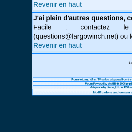
Revenir en haut
J'ai plein d'autres questions, 
Facile : contactez l
(
questions@largowinch.net
) ou 
Revenir en haut
Sa
From the
Largo Winch
TV series, adaptated from t
Forum Powered by
phpBB
� 2006 phpBB
Adaptation by Baron_FEL for LW U
Modifications and content