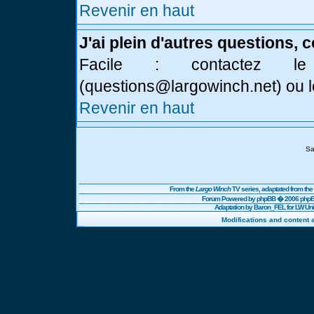
Revenir en haut
J'ai plein d'autres questions, 
Facile : contactez l
(
questions@largowinch.net
) ou 
Revenir en haut
Sa
From the
Largo Winch
TV series, adaptated from t
Forum Powered by
phpBB
� 2006 phpBB
Adaptation by Baron_FEL for LW U
Modifications and content