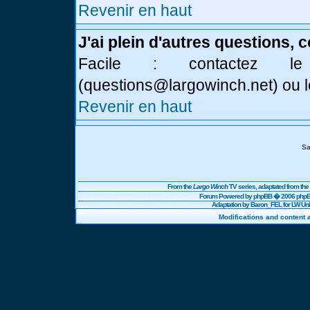
Revenir en haut
J'ai plein d'autres questions, 
Facile : contactez l
(
questions@largowinch.net
) ou 
Revenir en haut
Sa
From the
Largo Winch
TV series, adaptated from t
Forum Powered by
phpBB
� 2006 phpBB
Adaptation by Baron_FEL for LW U
Modifications and content