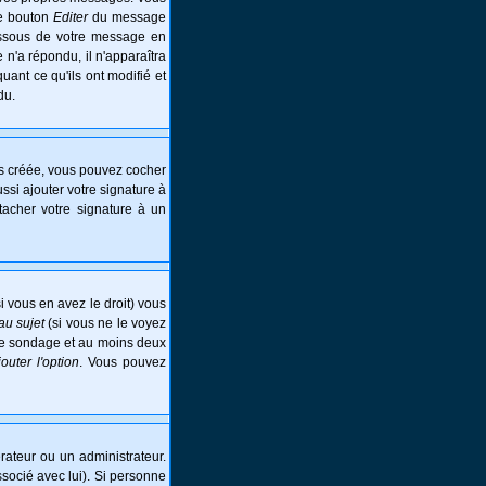
le bouton
Editer
du message
essous de votre message en
e n'a répondu, il n'apparaîtra
ant ce qu'ils ont modifié et
du.
is créée, vous pouvez cocher
si ajouter votre signature à
tacher votre signature à un
i vous en avez le droit) vous
au sujet
(si vous ne le voyez
 le sondage et au moins deux
jouter l'option
. Vous pouvez
ateur ou un administrateur.
ssocié avec lui). Si personne