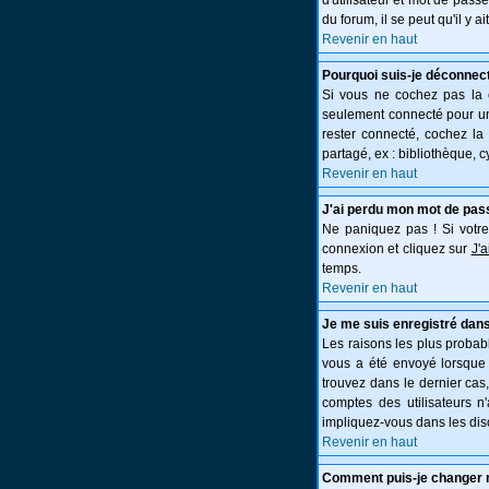
d'utilisateur et mot de pass
du forum, il se peut qu'il y 
Revenir en haut
Pourquoi suis-je déconnec
Si vous ne cochez pas la
seulement connecté pour une
rester connecté, cochez la
partagé, ex : bibliothèque, c
Revenir en haut
J'ai perdu mon mot de pas
Ne paniquez pas ! Si votre 
connexion et cliquez sur
J'
temps.
Revenir en haut
Je me suis enregistré dans
Les raisons les plus probabl
vous a été envoyé lorsque 
trouvez dans le dernier cas
comptes des utilisateurs n
impliquez-vous dans les dis
Revenir en haut
Comment puis-je changer 