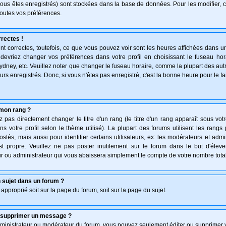
vous êtes enregistrés) sont stockées dans la base de données. Pour les modifier, c
outes vos préférences.
rectes !
t correctes, toutefois, ce que vous pouvez voir sont les heures affichées dans un
s devriez changer vos préférences dans votre profil en choisissant le fuseau hor
ydney, etc. Veuillez noter que changer le fuseau horaire, comme la plupart des au
teurs enregistrés. Donc, si vous n'êtes pas enregistré, c'est la bonne heure pour le f
mon rang ?
pas directement changer le titre d'un rang (le titre d'un rang apparaît sous votr
ns votre profil selon le thème utilisé). La plupart des forums utilisent les rang
és, mais aussi pour identifier certains utilisateurs, ex: les modérateurs et admi
st propre. Veuillez ne pas poster inutilement sur le forum dans le but d'élev
 ou administrateur qui vous abaissera simplement le compte de votre nombre tot
 sujet dans un forum ?
 approprié soit sur la page du forum, soit sur la page du sujet.
u supprimer un message ?
dministrateur ou modérateur du forum, vous pouvez seulement éditer ou supprimer