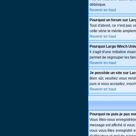
débloque.
Revenir en haut
Pourquoi un forum sur Lar
Tout d'abord, ce n'est pas 
cette série le mérite amplem
Revenir en haut
Pourquoi Largo Winch Uni
Il s'agit d'une initiative v
permet de regrouper les fans 
Revenir en haut
Je possède un site sur Lar
Bien sûr, veuillez vous ren
puis si vous acceptez, inscri
Revenir en haut
Pourquoi ne puis-je pas m
Vous êtes-vous enregistré(e
message est affiché si vous 
vous vous êtes enregistré e