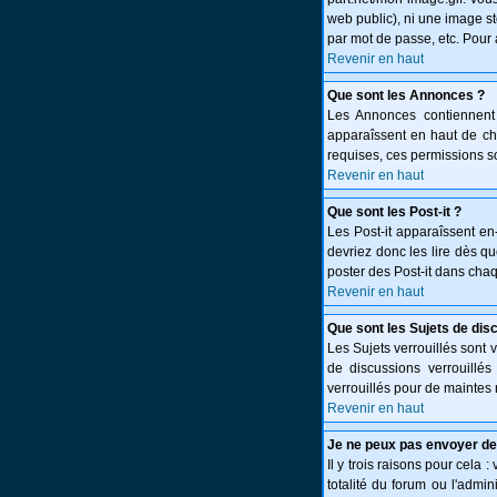
web public), ni une image st
par mot de passe, etc. Pour 
Revenir en haut
Que sont les Annonces ?
Les Annonces contiennent 
apparaîssent en haut de c
requises, ces permissions so
Revenir en haut
Que sont les Post-it ?
Les Post-it apparaîssent e
devriez donc les lire dès q
poster des Post-it dans cha
Revenir en haut
Que sont les Sujets de dis
Les Sujets verrouillés sont 
de discussions verrouillé
verrouillés pour de maintes 
Revenir en haut
Je ne peux pas envoyer de
Il y trois raisons pour cela 
totalité du forum ou l'adm