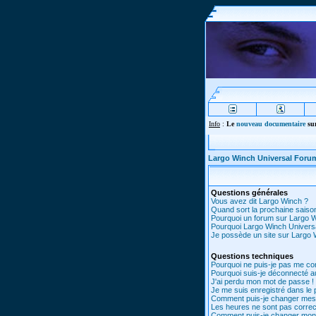
Info
:
Le
nouveau documentaire
sur
Largo Winch Universal Foru
Questions générales
Vous avez dit Largo Winch ?
Quand sort la prochaine saiso
Pourquoi un forum sur Largo 
Pourquoi Largo Winch Univer
Je possède un site sur Largo W
Questions techniques
Pourquoi ne puis-je pas me co
Pourquoi suis-je déconnecté 
J'ai perdu mon mot de passe !
Je me suis enregistré dans le
Comment puis-je changer mes
Les heures ne sont pas correc
Comment puis-je changer mon