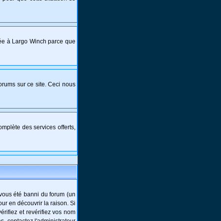
crée à Largo Winch parce que
forums sur ce site. Ceci nous
mplète des services offerts,
-vous été banni du forum (un
ur en découvrir la raison. Si
rifiez et revérifiez vos nom