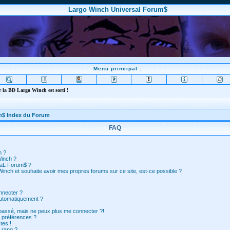
Largo Winch Universal Forum$
Menu principal :
 la BD Largo Winch est sorti !
m$ Index du Forum
FAQ
n ?
Winch ?
saL Forum$ ?
inch et souhaite avoir mes propres forums sur ce site, est-ce possible ?
nnecter ?
automatiquement ?
 passé, mais ne peux plus me connecter ?!
 préférences ?
tes !
 rang ?