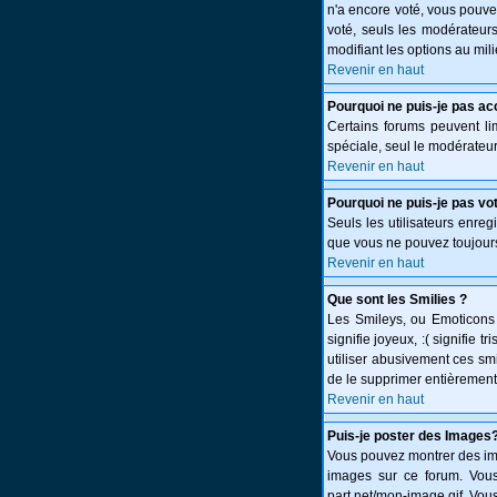
n'a encore voté, vous pouve
voté, seuls les modérateurs
modifiant les options au mi
Revenir en haut
Pourquoi ne puis-je pas ac
Certains forums peuvent limi
spéciale, seul le modérateur
Revenir en haut
Pourquoi ne puis-je pas vo
Seuls les utilisateurs enreg
que vous ne pouvez toujours
Revenir en haut
Que sont les Smilies ?
Les Smileys, ou Emoticons s
signifie joyeux, :( signifie
utiliser abusivement ces smi
de le supprimer entièrement
Revenir en haut
Puis-je poster des Images
Vous pouvez montrer des ima
images sur ce forum. Vous
part.net/mon-image.gif. Vous