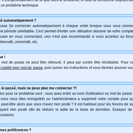
e. C'est généralement de là que vient le problème, si cela ne fonctionne toujours pa
ait un problème technique
té automatiquement ?
 case
Se connecter automatiquement à chaque visite
lorsque vous vous connec
 période préétablie. Ceci permet d'éviter une utilisation abusive de votre compte
 case en vous connectant, ceci n'est pas recommandé si vous accédez au forum
ybercafé, université, etc.
se !
mot de passe ne peut être retrouvé, il peut par contre être réinitialisé. Pour ce
ai oublié mon mot de passe
, puis suivez les instructions et vous devriez pouvoir v
 le passé, mais ne peux plus me connecter ?!
es pour ce problème sont : vous avez entré un nom d'utilisateur ou mot de passe in
vous vous êtes enregistré) ou l'administrateur a supprimé votre compte pour q
, peut-être alors que vous n'avez rien posté ? Il est habituel pour les forums de 
'ayant rien posté afin de réduire la taille de la base de données. Essayez de
cussions.
mes préférences ?