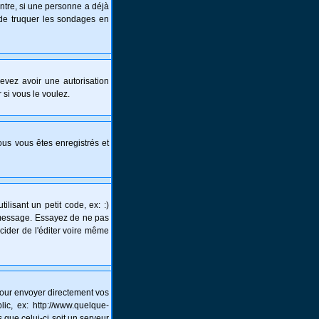
ntre, si une personne a déjà
s de truquer les sondages en
 devez avoir une autorisation
 si vous le voulez.
vous vous êtes enregistrés et
lisant un petit code, ex: :)
un message. Essayez de ne pas
écider de l'éditer voire même
pour envoyer directement vos
c, ex: http://www.quelque-
 que celui-ci soit un serveur