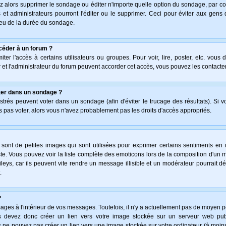
z alors supprimer le sondage ou éditer n'importe quelle option du sondage, par co
 et administrateurs pourront l'éditer ou le supprimer. Ceci pour éviter aux gen
lieu de la durée du sondage.
céder à un forum ?
ter l'accès à certains utilisateurs ou groupes. Pour voir, lire, poster, etc. vous
 et l'administrateur du forum peuvent accorder cet accès, vous pouvez les contacter
ter dans un sondage ?
istrés peuvent voter dans un sondage (afin d'éviter le trucage des résultats). Si 
 pas voter, alors vous n'avez probablement pas les droits d'accès appropriés.
ont de petites images qui sont utilisées pour exprimer certains sentiments en uti
 triste. Vous pouvez voir la liste complète des emoticons lors de la composition d'
leys, car ils peuvent vite rendre un message illisible et un modérateur pourrait d
.
?
ges à l'intérieur de vos messages. Toutefois, il n'y a actuellement pas de moyen 
 devez donc créer un lien vers votre image stockée sur un serveur web publi
 ne pouvez pas créer un lien vers une image stockée sur votre ordinateur (à moins