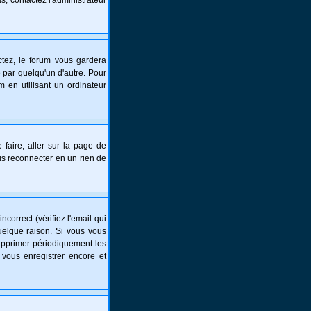
s, contactez l'administrateur
tez, le forum vous gardera
 par quelqu'un d'autre. Pour
 en utilisant un ordinateur
 faire, aller sur la page de
ous reconnecter en un rien de
correct (vérifiez l'email qui
uelque raison. Si vous vous
supprimer périodiquement les
 vous enregistrer encore et