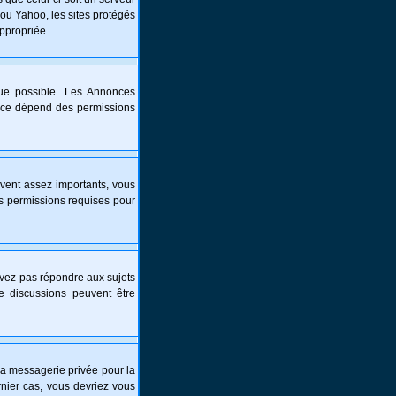
 ou Yahoo, les sites protégés
appropriée.
que possible. Les Annonces
nce dépend des permissions
vent assez importants, vous
es permissions requises pour
ouvez pas répondre aux sujets
e discussions peuvent être
é la messagerie privée pour la
nier cas, vous devriez vous