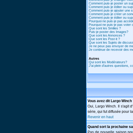
Comment puis-je poster un suj
Comment puis-je éditer ou su
Comment puis-je ajouter une 
Comment puis-je créer un son
Comment puis-je éditer ou su
Pourquoi ne puis-je pas accéd
Pourquoi ne puis-je pas voter
Que sont les Smilies ?
Puis-je poster des Images?
Que sont les Annonces ?
Que sont les Post-it ?
Que sont les Sujets de discuss
Je ne peux pas envoyer de me
Je continue de recevoir des m
Autres
Qui sont les Modérateurs?
J'ai plein d'autres questions, 
Vous avez dit Largo Winch
Oui, Largo Winch. Il s'agi
série, qui fut diffusée pour
Revenir en haut
Quand sort la prochaine sa
Pas de nouvelle saison pour 