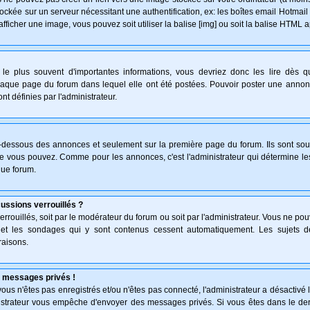
ockée sur un serveur nécessitant une authentification, ex: les boîtes email Hotmail
afficher une image, vous pouvez soit utiliser la balise [img] ou soit la balise HTML 
le plus souvent d'importantes informations, vous devriez donc les lire dès 
haque page du forum dans lequel elle ont été postées. Pouvoir poster une anno
nt définies par l'administrateur.
n-dessous des annonces et seulement sur la première page du forum. Ils sont sou
ue vous pouvez. Comme pour les annonces, c'est l'administrateur qui détermine l
que forum.
cussions verrouillés ?
verrouillés, soit par le modérateur du forum ou soit par l'administrateur. Vous ne p
s et les sondages qui y sont contenus cessent automatiquement. Les sujets d
raisons.
 messages privés !
: vous n'êtes pas enregistrés et/ou n'êtes pas connecté, l'administrateur a désactiv
inistrateur vous empêche d'envoyer des messages privés. Si vous êtes dans le der