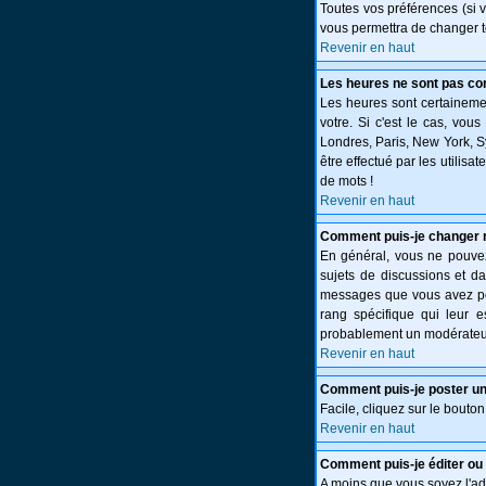
Toutes vos préférences (si 
vous permettra de changer t
Revenir en haut
Les heures ne sont pas cor
Les heures sont certainemen
votre. Si c'est le cas, vou
Londres, Paris, New York, S
être effectué par les utilisa
de mots !
Revenir en haut
Comment puis-je changer 
En général, vous ne pouvez 
sujets de discussions et da
messages que vous avez post
rang spécifique qui leur e
probablement un modérateur
Revenir en haut
Comment puis-je poster un
Facile, cliquez sur le bouton
Revenir en haut
Comment puis-je éditer o
A moins que vous soyez l'a