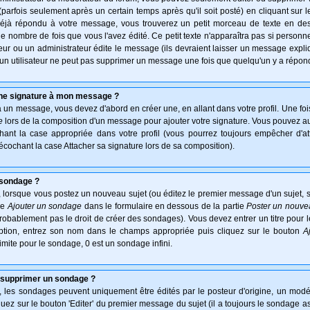
arfois seulement après un certain temps après qu'il soit posté) en cliquant sur 
déjà répondu à votre message, vous trouverez un petit morceau de texte en d
 le nombre de fois que vous l'avez édité. Ce petit texte n'apparaîtra pas si personn
ur ou un administrateur édite le message (ils devraient laisser un message expliqu
u'un utilisateur ne peut pas supprimer un message une fois que quelqu'un y a répon
une signature à mon message ?
à un message, vous devez d'abord en créer une, en allant dans votre profil. Une fo
e
lors de la composition d'un message pour ajouter votre signature. Vous pouvez aus
nt la case appropriée dans votre profil (vous pourrez toujours empêcher d'at
écochant la case Attacher sa signature lors de sa composition).
 sondage ?
 lorsque vous postez un nouveau sujet (ou éditez le premier message d'un sujet, s
ie
Ajouter un sondage
dans le formulaire en dessous de la partie
Poster un nouve
probablement pas le droit de créer des sondages). Vous devez entrer un titre pour
option, entrez son nom dans le champs appropriée puis cliquez sur le bouton
A
imite pour le sondage, 0 est un sondage infini.
 supprimer un sondage ?
es sondages peuvent uniquement être édités par le posteur d'origine, un modér
uez sur le bouton 'Editer' du premier message du sujet (il a toujours le sondage a