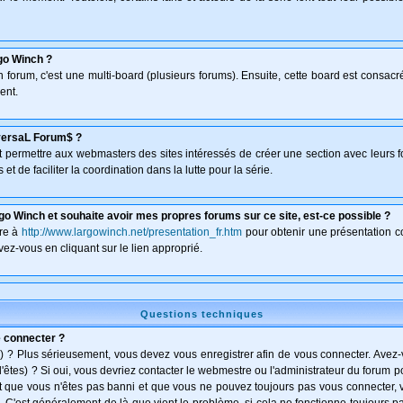
go Winch ?
un forum, c'est une multi-board (plusieurs forums). Ensuite, cette board est consa
ent.
versaL Forum$ ?
isant permettre aux webmasters des sites intéressés de créer une section avec leurs 
et de faciliter la coordination dans la lutte pour la série.
go Winch et souhaite avoir mes propres forums sur ce site, est-ce possible ?
dre à
http://www.largowinch.net/presentation_fr.htm
pour obtenir une présentation co
vez-vous en cliquant sur le lien approprié.
Questions techniques
e connecter ?
) ? Plus sérieusement, vous devez vous enregistrer afin de vous connecter. Avez
l'êtes) ? Si oui, vous devriez contacter le webmestre ou l'administrateur du forum po
t que vous n'êtes pas banni et que vous ne pouvez toujours pas vous connecter, vé