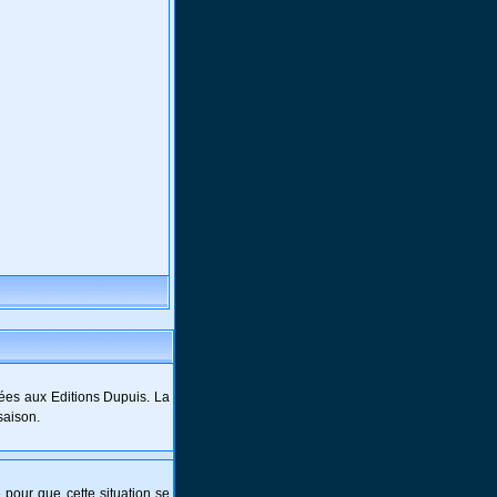
ées aux Editions Dupuis. La
saison.
e pour que cette situation se