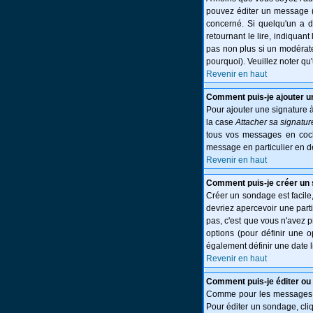
pouvez éditer un message (p
concerné. Si quelqu'un a 
retournant le lire, indiquant
pas non plus si un modérate
pourquoi). Veuillez noter q
Revenir en haut
Comment puis-je ajouter 
Pour ajouter une signature 
la case
Attacher sa signatur
tous vos messages en cocha
message en particulier en d
Revenir en haut
Comment puis-je créer un
Créer un sondage est facile,
devriez apercevoir une part
pas, c'est que vous n'avez 
options (pour définir une 
également définir une date l
Revenir en haut
Comment puis-je éditer ou
Comme pour les messages, l
Pour éditer un sondage, cliq