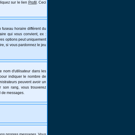
liquez sur le lien
Profil
. Ceci
 fuseau horaire différent du
aire qui vous convient, ex :
tres options peut uniquement
aire, si vous pardonnez le jeu
e nom d'utilisateur dans les
s pour indiquer le nombre de
nistrateurs peuvent avoir un
er son rang, vous trouverez
al de messages.
 vos propres messages. Vous