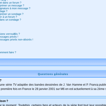
et dans un forum ?
pprimer un message ?
signature à mon message ?
dage ?
pprimer un sondage ?
er à un forum ?
 dans un sondage ?
ions verrouillés ?
ssages privés !
essages privés non-désirés !
comment faire ?
Questions générales
 ?
t d'une série TV adaptée des bandes dessinées de J. Van Hamme et P. Francq publi
 la première fois en France le 28 janvier 2001 sur M6 en est actuellement à sa 2ème 
ison ?
le moment. Toutefois, certains fans et acteurs de la série font tout leur possibl