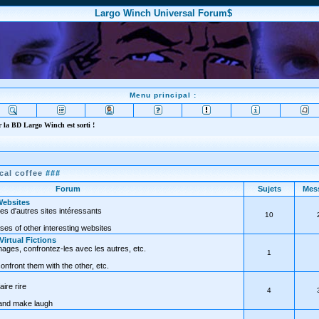
Largo Winch Universal Forum$
Menu principal :
 la BD Largo Winch est sorti !
cal coffee
###
Forum
Sujets
Mes
Websites
es d'autres sites intéressants
10
es of other interesting websites
 Virtual Fictions
ges, confrontez-les avec les autres, etc.
1
onfront them with the other, etc.
aire rire
4
 and make laugh