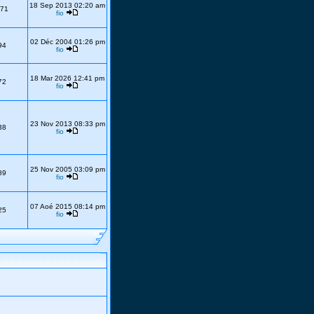
18 Sep 2013 02:20 am
71
fio
02 Déc 2004 01:26 pm
94
fio
18 Mar 2026 12:41 pm
72
fio
23 Nov 2013 08:33 pm
38
fio
25 Nov 2005 03:09 pm
89
fio
07 Aoé 2015 08:14 pm
25
fio