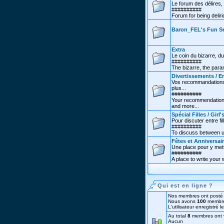
Le forum des délires, 
##########
Forum for being deliri
Baron_FEL's Fun S
Extra
Le coin du bizarre, du
##########
The bizarre, the para
Divertissements / E
Vos recommandations, 
plus...
##########
Your recommendations
and more...
Spécial Filles / Girl'
Pour discuter entre fill
##########
To discuss between us
Fêtes et Anniversai
Une place pour y mett
##########
A place to write your 
Qui est en ligne ?
Nos membres ont posté 
Nous avons
100
membre
L'utilisateur enregistré 
Au total
8
membres ont vis
Aucun