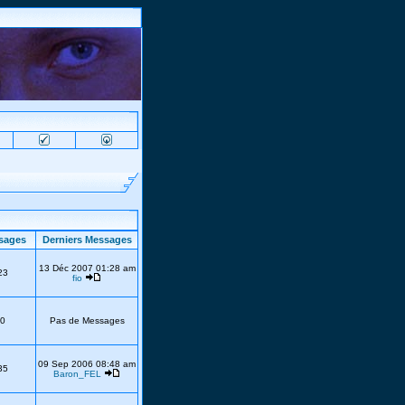
sages
Derniers Messages
13 Déc 2007 01:28 am
23
fio
0
Pas de Messages
09 Sep 2006 08:48 am
35
Baron_FEL