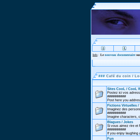
Info
:
Le
nouveau documentaire
sur
###
Café du coin / Lo
Sites CooL / CooL 
Postez ici vos adress
##########
Post here you address
Fictions Virtuelles /
Imaginez des personna
##########
Imagine characters, c
Blagues / Jokes
Si vous aimez rire et f
##########
If you enjoy laughing
Fun