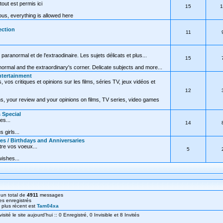
tout est permis ici
15
1
ous, everything is allowed here
ection
11
 paranormal et de l'extraodinaire. Les sujets délicats et plus...
15
normal and the extraordinary's corner. Delicate subjects and more...
ntertainment
vos critiques et opinions sur les films, séries TV, jeux vidéos et
12
, your review and your opinions on films, TV series, video games
s Special
es...
14
 girls...
res / Birthdays and Anniversaries
re vos voeux...
5
wishes...
un total de
4911
messages
s enregistrés
le plus récent est
Tam04xa
ité le site aujourd'hui :: 0 Enregistré, 0 Invisible et 8 Invités