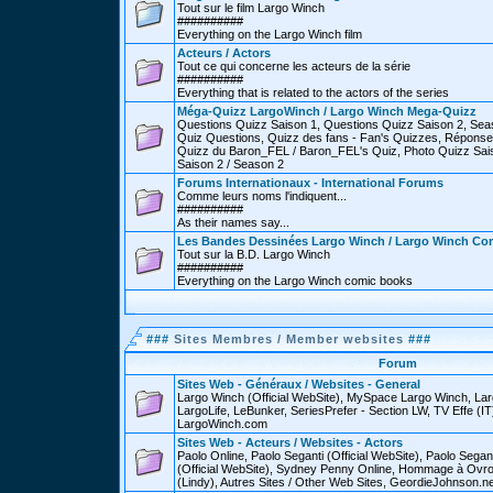
Tout sur le film Largo Winch
##########
Everything on the Largo Winch film
Acteurs / Actors
Tout ce qui concerne les acteurs de la série
##########
Everything that is related to the actors of the series
Méga-Quizz LargoWinch / Largo Winch Mega-Quizz
Questions Quizz Saison 1, Questions Quizz Saison 2, Sea
Quiz Questions, Quizz des fans - Fan's Quizzes, Réponse
Quizz du Baron_FEL / Baron_FEL's Quiz, Photo Quizz Sais
Saison 2 / Season 2
Forums Internationaux - International Forums
Comme leurs noms l'indiquent...
##########
As their names say...
Les Bandes Dessinées Largo Winch / Largo Winch Co
Tout sur la B.D. Largo Winch
##########
Everything on the Largo Winch comic books
###
Sites Membres / Member websites
###
Forum
Sites Web - Généraux / Websites - General
Largo Winch (Official WebSite), MySpace Largo Winch, L
LargoLife, LeBunker, SeriesPrefer - Section LW, TV Effe (IT
LargoWinch.com
Sites Web - Acteurs / Websites - Actors
Paolo Online, Paolo Seganti (Official WebSite), Paolo Sega
(Official WebSite), Sydney Penny Online, Hommage à Ovr
(Lindy), Autres Sites / Other Web Sites, GeordieJohnson.ne