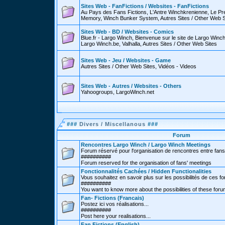
Sites Web - FanFictions / Websites - FanFictions
Au Pays des Fans Fictions, L'Antre Winchkrenienne, Le P
Memory, Winch Bunker System, Autres Sites / Other Web S
Sites Web - BD / Websites - Comics
Blue.fr - Largo Winch, Bienvenue sur le site de Largo Win
Largo Winch.be, Valhalla, Autres Sites / Other Web Sites
Sites Web - Jeu / Websites - Game
Autres Sites / Other Web Sites, Vidéos - Videos
Sites Web - Autres / Websites - Others
Yahoogroups, LargoWinch.net
###
Divers / Miscellanous
###
Forum
Rencontres Largo Winch / Largo Winch Meetings
Forum réservé pour l'organisation de rencontres entre fans
##########
Forum reserved for the organisation of fans' meetings
Fonctionnalités Cachées / Hidden Functionalities
Vous souhaitez en savoir plus sur les possibilités de ces f
##########
You want to know more about the possibilities of these for
Fan- Fictions (Francais)
Postez ici vos réalisations...
##########
Post here your realisations...
Fan Fictions (English)