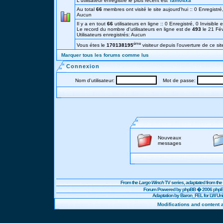
L'utilisateur enregistré le plus récent est
Tam04xa
Au total
66
membres ont visité le site aujourd'hui :: 0 Enregistré,
Aucun
Il y a en tout
66
utilisateurs en ligne :: 0 Enregistré, 0 Invisible 
Le record du nombre d'utilisateurs en ligne est de
493
le 21 Fé
Utilisateurs enregistrés: Aucun
éme
Vous étes le
170138195
visiteur depuis l'ouverture de ce sit
Marquer tous les forums comme lus
Connexion
Nom d'utilisateur:
Mot de passe:
Nouveaux
messages
From the
Largo Winch
TV series, adaptated from t
Forum Powered by
phpBB
� 2006 phpBB
Adaptation by Baron_FEL for LW U
Modifications and content