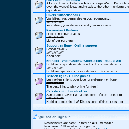
A forum devoted to the fan-fictions Largo Winch. Do not hes
even the worse) ideas and to ask to the other members thei
/ questions...
Divers / Miscellaneous
Vos idées, vos demandes et vos reportages...
##########
Your ideas, your demands and your reportings...
Partenaires / Partners
Liste de nos partenaires
##########
List of our partners
Support en ligne / Online support
Besoin d'aide ?
##########
Need help?
Entraide - Webmasters / Webmasters - Mutual Aid
Problèmes, questions, demandes de création de sites
##########
Problems, questions, demands for creation of sites
Jeux en ligne / Online games
Les meilleurs liens pour jouer gratuitement en ligne !
##########
The best links to play online for free !
Café du coin / Local coffee
Sans rapport avec LW. Discussions, délires, tests, etc.
##########
Nothing concerning LW. Discussions, délires, tests, etc.
Qui est en ligne ?
Nos membres ont posté un total de
4911
messages
Nous avons
100
membres enregistrés