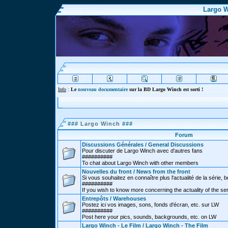
Largo W
Info
:
Le
nouveau documentaire
sur la BD Largo Winch est sorti !
###
Largo Winch
###
Forum
Discussions Générales / General Discussions
Pour discuter de Largo Winch avec d'autres fans
##########
To chat about Largo Winch with other members
Nouvelles du front / News from the front
Si vous souhaitez en connaître plus l'actualité de la série, bd
##########
If you wish to know more concerning the actuality of the se
Entrepôts / Warehouses
Postez ici vos images, sons, fonds d'écran, etc. sur LW
##########
Post here your pics, sounds, backgrounds, etc. on LW
Largo Winch - Le Film / Largo Winch - The Film