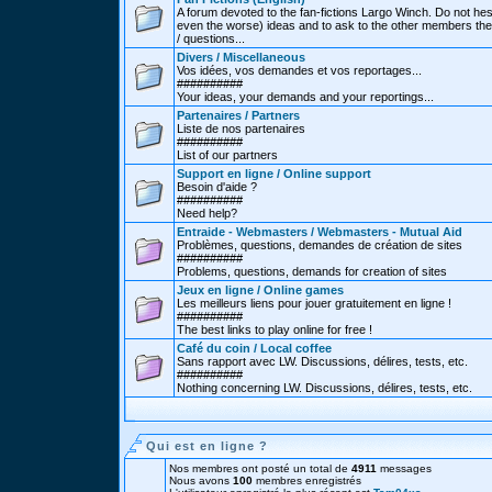
A forum devoted to the fan-fictions Largo Winch. Do not hes
even the worse) ideas and to ask to the other members thei
/ questions...
Divers / Miscellaneous
Vos idées, vos demandes et vos reportages...
##########
Your ideas, your demands and your reportings...
Partenaires / Partners
Liste de nos partenaires
##########
List of our partners
Support en ligne / Online support
Besoin d'aide ?
##########
Need help?
Entraide - Webmasters / Webmasters - Mutual Aid
Problèmes, questions, demandes de création de sites
##########
Problems, questions, demands for creation of sites
Jeux en ligne / Online games
Les meilleurs liens pour jouer gratuitement en ligne !
##########
The best links to play online for free !
Café du coin / Local coffee
Sans rapport avec LW. Discussions, délires, tests, etc.
##########
Nothing concerning LW. Discussions, délires, tests, etc.
Qui est en ligne ?
Nos membres ont posté un total de
4911
messages
Nous avons
100
membres enregistrés