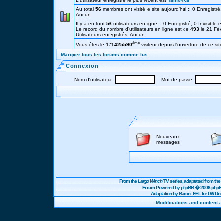
L'utilisateur enregistré le plus récent est
Tam04xa
Au total
56
membres ont visité le site aujourd'hui :: 0 Enregistré,
Aucun
Il y a en tout
56
utilisateurs en ligne :: 0 Enregistré, 0 Invisible 
Le record du nombre d'utilisateurs en ligne est de
493
le 21 Fé
Utilisateurs enregistrés: Aucun
éme
Vous étes le
171425590
visiteur depuis l'ouverture de ce sit
Marquer tous les forums comme lus
Connexion
Nom d'utilisateur:
Mot de passe:
Nouveaux
messages
From the
Largo Winch
TV series, adaptated from t
Forum Powered by
phpBB
� 2006 phpBB
Adaptation by Baron_FEL for LW U
Modifications and content