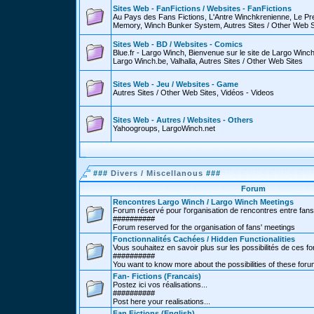
Sites Web - FanFictions / Websites - FanFictions
Au Pays des Fans Fictions, L'Antre Winchkrenienne, Le P
Memory, Winch Bunker System, Autres Sites / Other Web S
Sites Web - BD / Websites - Comics
Blue.fr - Largo Winch, Bienvenue sur le site de Largo Win
Largo Winch.be, Valhalla, Autres Sites / Other Web Sites
Sites Web - Jeu / Websites - Game
Autres Sites / Other Web Sites, Vidéos - Videos
Sites Web - Autres / Websites - Others
Yahoogroups, LargoWinch.net
###
Divers / Miscellanous
###
Forum
Rencontres Largo Winch / Largo Winch Meetings
Forum réservé pour l'organisation de rencontres entre fans
##########
Forum reserved for the organisation of fans' meetings
Fonctionnalités Cachées / Hidden Functionalities
Vous souhaitez en savoir plus sur les possibilités de ces f
##########
You want to know more about the possibilities of these for
Fan- Fictions (Francais)
Postez ici vos réalisations...
##########
Post here your realisations...
Fan Fictions (English)