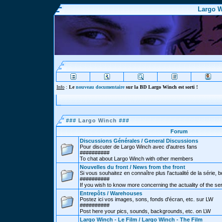
Largo W
Info
:
Le
nouveau documentaire
sur la BD Largo Winch est sorti !
###
Largo Winch
###
Forum
Discussions Générales / General Discussions
Pour discuter de Largo Winch avec d'autres fans
##########
To chat about Largo Winch with other members
Nouvelles du front / News from the front
Si vous souhaitez en connaître plus l'actualité de la série, bd
##########
If you wish to know more concerning the actuality of the se
Entrepôts / Warehouses
Postez ici vos images, sons, fonds d'écran, etc. sur LW
##########
Post here your pics, sounds, backgrounds, etc. on LW
Largo Winch - Le Film / Largo Winch - The Film