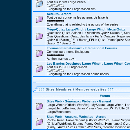
Tout sur le film Largo Winch
##########
Everything on the Largo Winch film
Acteurs / Actors
Tout ce qui concerne les acteurs de la série
##########
Everything that is related to the actors of the series
Méga-Quizz LargoWinch / Largo Winch Mega-Quizz
Questions Quizz Saison 1, Questions Quizz Saison 2, Sea
Quiz Questions, Quizz des fans - Fan's Quizzes, Réponse
Quizz du Baron_FEL / Baron_FEL's Quiz, Photo Quizz Sais
Saison 2 / Season 2
Forums Internationaux - International Forums
Comme leurs noms l'indiquent...
##########
As their names say...
Les Bandes Dessinées Largo Winch / Largo Winch Co
Tout sur la B.D. Largo Winch
##########
Everything on the Largo Winch comic books
###
Sites Membres / Member websites
###
Forum
Sites Web - Généraux / Websites - General
Largo Winch (Official WebSite), MySpace Largo Winch, L
LargoLife, LeBunker, SeriesPrefer - Section LW, TV Effe (IT
LargoWinch.com
Sites Web - Acteurs / Websites - Actors
Paolo Online, Paolo Seganti (Official WebSite), Paolo Sega
(Official WebSite), Sydney Penny Online, Hommage à Ovr
(Lindy), Autres Sites / Other Web Sites, GeordieJohnson.ne