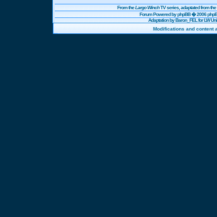
From the
Largo Winch
TV series, adaptated from t
Forum Powered by
phpBB
� 2006 phpBB
Adaptation by Baron_FEL for LW U
Modifications and content