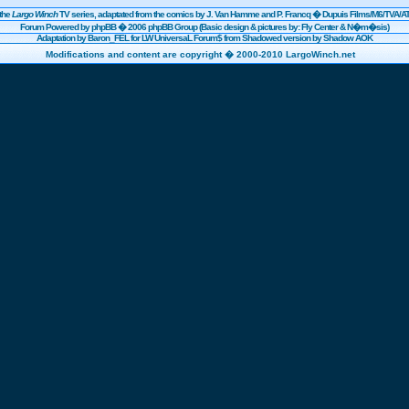
the
Largo Winch
TV series, adaptated from the comics by J. Van Hamme and P. Francq �
Dupuis
Films/
M6
/TVA/AT
Forum Powered by
phpBB
� 2006 phpBB Group (Basic design & pictures by: Fly Center & N�m�sis)
Adaptation by Baron_FEL for LW UniversaL Forum$ from Shadowed version by Shadow AOK
Modifications and content are copyright � 2000-2010 LargoWinch.net