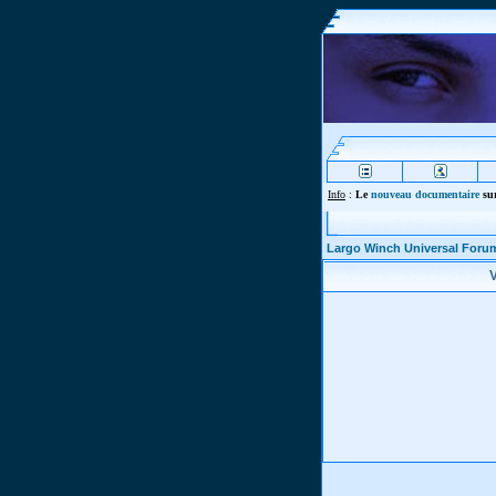
Info
:
Le
nouveau documentaire
sur
Largo Winch Universal Foru
V