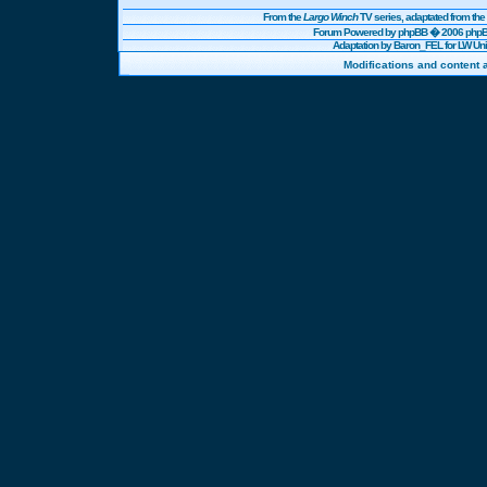
From the
Largo Winch
TV series, adaptated from t
Forum Powered by
phpBB
� 2006 phpBB
Adaptation by Baron_FEL for LW U
Modifications and content