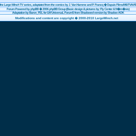
the
Largo Winch
TV series, adaptated from the comics by J. Van Hamme and P. Francq �
Dupuis
Films/
M6
/TVA/AT
Forum Powered by
phpBB
� 2006 phpBB Group (Basic design & pictures by: Fly Center & N�m�sis)
Adaptation by Baron_FEL for LW UniversaL Forum$ from Shadowed version by Shadow AOK
Modifications and content are copyright � 2000-2010 LargoWinch.net