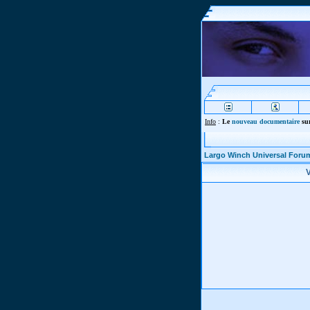
Info
:
Le
nouveau documentaire
sur
Largo Winch Universal Foru
V