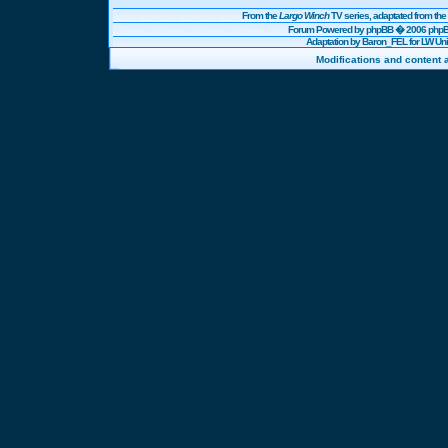
From the
Largo Winch
TV series, adaptated from t
Forum Powered by
phpBB
� 2006 phpBB
Adaptation by Baron_FEL for LW U
Modifications and content