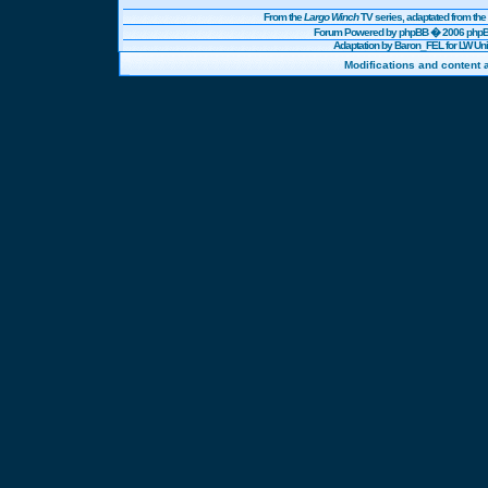
From the
Largo Winch
TV series, adaptated from t
Forum Powered by
phpBB
� 2006 phpBB
Adaptation by Baron_FEL for LW U
Modifications and content