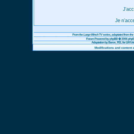
J'acc
Je n'acc
From the
Largo Winch
TV series, adaptated from t
Forum Powered by
phpBB
� 2006 phpBB
Adaptation by Baron_FEL for LW U
Modifications and content