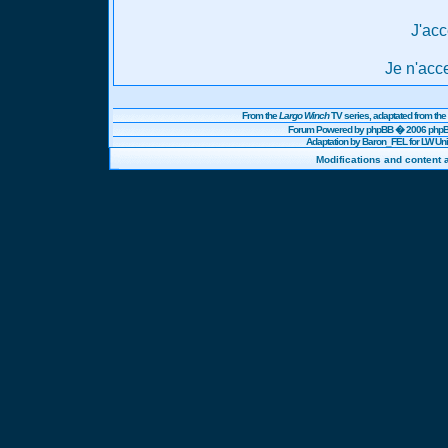
J'acc
Je n'acc
From the
Largo Winch
TV series, adaptated from t
Forum Powered by
phpBB
� 2006 phpBB
Adaptation by Baron_FEL for LW U
Modifications and content