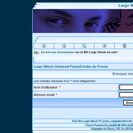
Largo W
Info
:
Le
nouveau documentaire
sur la BD Largo Winch est sorti !
Largo Winch Universal Forum$ Index du Forum
Envoyez mo
Les champs marqués d'un * sont obligatoires
Nom d'utilisateur: *
Adresse email: *
From the
Largo Winch
TV series, adaptated from t
Forum Powered by
phpBB
� 2006 phpBB
Adaptation by Baron_FEL for LW U