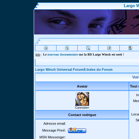
Largo W
Info
:
Le
nouveau documentaire
sur la BD Largo Winch est sorti !
Largo Winch Universal Forum$ Index du Forum
Voir
Avatar
Tout 
In
Mes
Caretaker
Local
Contact rodrigue
Si
Adresse email:
Message Privé:
MSN Messenger: