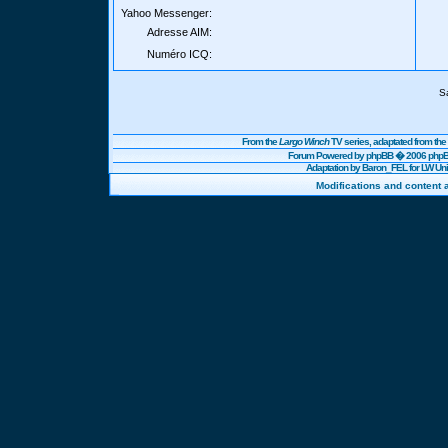
Yahoo Messenger:
Adresse AIM:
Numéro ICQ:
S
From the
Largo Winch
TV series, adaptated from t
Forum Powered by
phpBB
� 2006 phpBB
Adaptation by Baron_FEL for LW U
Modifications and content