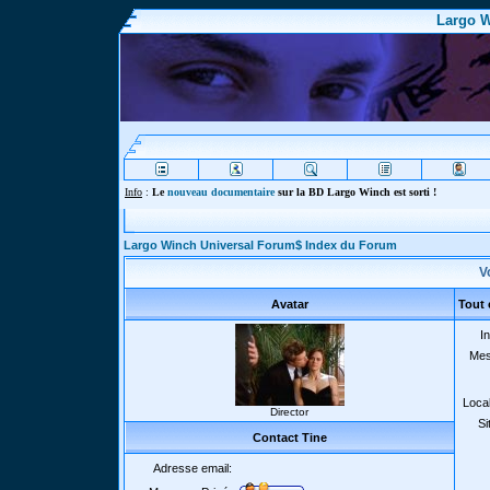
Largo W
Info
:
Le
nouveau documentaire
sur la BD Largo Winch est sorti !
Largo Winch Universal Forum$ Index du Forum
Vo
Avatar
Tout 
In
Mes
Local
Director
Si
Contact Tine
Adresse email: