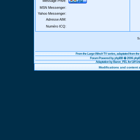
Message Privé:
MSN Messenger:
Yahoo Messenger:
Adresse AIM:
Numéro ICQ:
S
From the
Largo Winch
TV series, adaptated from t
Forum Powered by
phpBB
� 2006 phpBB
Adaptation by Baron_FEL for LW U
Modifications and content