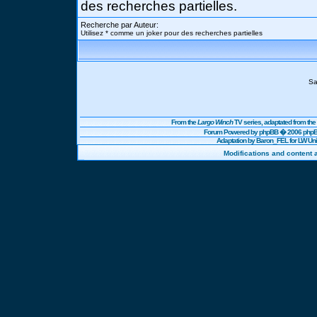
des recherches partielles.
Recherche par Auteur:
Utilisez * comme un joker pour des recherches partielles
Sa
From the
Largo Winch
TV series, adaptated from t
Forum Powered by
phpBB
� 2006 phpBB
Adaptation by Baron_FEL for LW U
Modifications and content