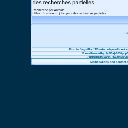
des recherches partielles.
Recherche par Auteur:
Utilisez * comme un joker pour des recherches partielles
Sa
From the
Largo Winch
TV series, adaptated from t
Forum Powered by
phpBB
� 2006 phpBB
Adaptation by Baron_FEL for LW U
Modifications and content