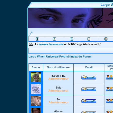
Largo W
Info
:
Le
nouveau documentaire
sur la BD Largo Winch est sorti !
Largo Winch Universal Forum$ Index du Forum
Mes
Avatar
Nom d'utilisateur
Email
Pr
Baron_FEL
Administrateur
Skip
Administrateur
fio
Administrateur
Alyssa