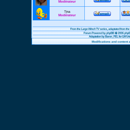
Modérateur
Tina
Modérateur
From the
Largo Winch
TV series, adaptated from t
Forum Powered by
phpBB
� 2006 phpBB
Adaptation by Baron_FEL for LW U
Modifications and content