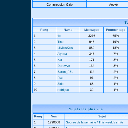
Compression Gzip
Activé
T
Rang
Name
Messages
Pourcentage
1
fio
3216
65%
2
Tine
946
19%
3
LilMissKiss
882
18%
4
Alyssa
347
7%
5
Kat
171
3%
6
Derewyn
134
3%
7
Baron_FEL
114
2%
8
Plati
91
2%
9
Skip
68
1%
10
rodrigue
32
1%
Sujets les plus vus
Rang
Vus
Sujet
1
1790088
Sourire de la semaine / This week's smile