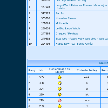
2
579516
Le comportement de Largo
Largo Winch Universal Forums: Mises à jour 
3
477902
Updates
4
317923
Fan Art
5
303320
Nouvelles / News
6
285863
Multimedia
7
280838
Le Blog Largo Winch
8
247585
Critiques / Reviews
9
240892
Sites web - Pages web / Web sites - Web p
10
224495
Happy New Year! Bonne Année!
Smili
Fichier Image du
Rang
Nb
Code du Smiley
Pour
Smiley
1
595
:wink:
2
408
:D
3
394
:)
4
260
:lol:
5
219
:oops:
6
203
:?