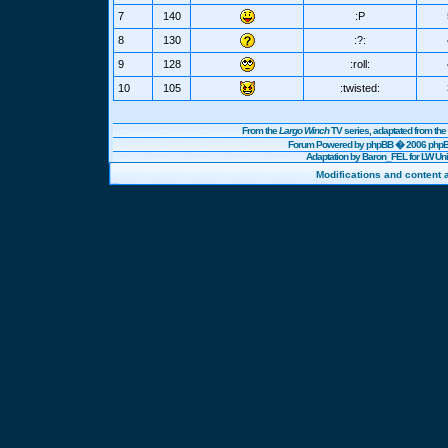
7
140
:P
8
130
:?:
9
128
:roll:
10
105
:twisted:
From the
Largo Winch
TV series, adaptated from t
Forum Powered by
phpBB
� 2006 phpBB
Adaptation by Baron_FEL for LW U
Modifications and content