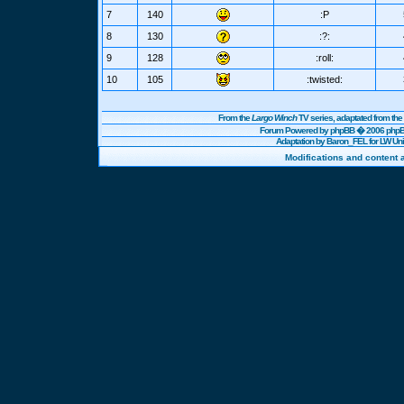
7
140
:P
8
130
:?:
9
128
:roll:
10
105
:twisted:
From the
Largo Winch
TV series, adaptated from t
Forum Powered by
phpBB
� 2006 phpBB
Adaptation by Baron_FEL for LW U
Modifications and content