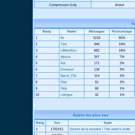
Compression Gzip
Activé
T
Rang
Name
Messages
Pourcentage
1
fio
3216
65%
2
Tine
946
19%
3
LilMissKiss
882
18%
4
Alyssa
347
7%
5
Kat
171
3%
6
Derewyn
134
3%
7
Baron_FEL
114
2%
8
Plati
91
2%
9
Skip
68
1%
10
rodrigue
32
1%
Sujets les plus vus
Rang
Vus
Sujet
1
1791012
Sourire de la semaine / This week's smile