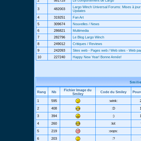
2
581725
Le comportement de Largo
Largo Winch Universal Forums: Mises à jour 
3
482003
Updates
4
319251
Fan Art
5
309674
Nouvelles / News
6
286821
Multimedia
7
282796
Le Blog Largo Winch
8
249012
Critiques / Reviews
9
242093
Sites web - Pages web / Web sites - Web p
10
227240
Happy New Year! Bonne Année!
Smili
Fichier Image du
Rang
Nb
Code du Smiley
Pour
Smiley
1
595
:wink:
2
408
:D
3
394
:)
4
260
:lol:
5
219
:oops:
6
203
:?