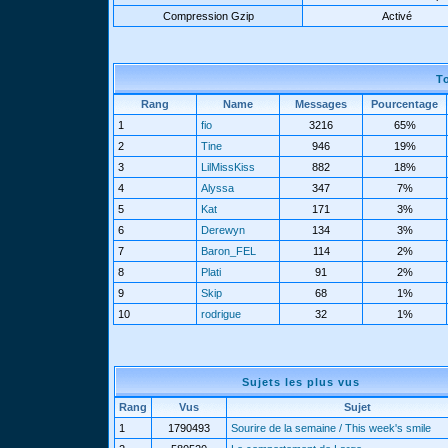
Compression Gzip
Activé
T
Rang
Name
Messages
Pourcentage
1
fio
3216
65%
2
Tine
946
19%
3
LilMissKiss
882
18%
4
Alyssa
347
7%
5
Kat
171
3%
6
Derewyn
134
3%
7
Baron_FEL
114
2%
8
Plati
91
2%
9
Skip
68
1%
10
rodrigue
32
1%
Sujets les plus vus
Rang
Vus
Sujet
1
1790493
Sourire de la semaine / This week's smile