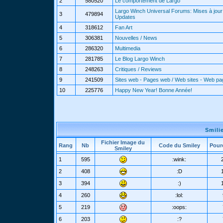
2
580520
Le comportement de Largo
Largo Winch Universal Forums: Mises à jour 
3
479894
Updates
4
318612
Fan Art
5
306381
Nouvelles / News
6
286320
Multimedia
7
281785
Le Blog Largo Winch
8
248263
Critiques / Reviews
9
241509
Sites web - Pages web / Web sites - Web p
10
225776
Happy New Year! Bonne Année!
Smili
Fichier Image du
Rang
Nb
Code du Smiley
Pour
Smiley
1
595
:wink:
2
408
:D
3
394
:)
4
260
:lol:
5
219
:oops:
6
203
:?