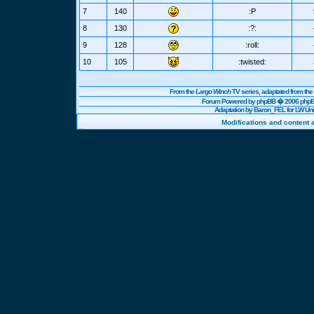
7
140
:P
8
130
:?:
9
128
:roll:
10
105
:twisted:
From the
Largo Winch
TV series, adaptated from t
Forum Powered by
phpBB
� 2006 phpBB
Adaptation by Baron_FEL for LW U
Modifications and content