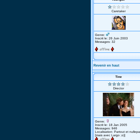
Caretaker
Genre:
Inscrit le: 26 Juin 2003
Messages: 32
Revenir en haut
Tine
Director
Genre:
Inscrit le: 18 Jan 2005
Messages: 946
Localisation: Partout et nullepa
[mais avec Largo ;o)]