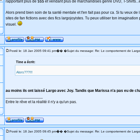
rapportant plus de $$$ et vendant plus de marchandises genre DVD, T-Shirts...e
Alors prend bien soin de ta santé mentale et t'en fait pas pour ca. Si tu veux de
sites de fan fictions avec des fics largojoyistes. Tu peux utiliser ton imaginati
visuel.
�
Posté le: 18 Jan 2005 09:41 pm
� �Sujet du message: Re: Le comportement de Larg
Tine a écrit:
Alors???!!!
au moins ils ont laissé Largo avec Joy. Tandis que Marissa n'a pas eu de chan
_________________
Entre le rêve et la réalité il n'y a qu'un pas.
�
Posté le: 18 Jan 2005 09:45 pm
� �Sujet du message: Re: Le comportement de Larg