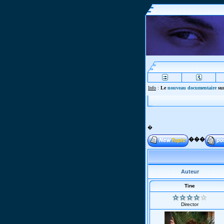
Info
:
Le
nouveau documentaire
sur
�
���
Auteur
Tine
Director