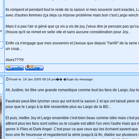
Ils rompent et pendant tout le reste de la saison si mes souvenir sont exactes,
avec d'autres femmes (ça deja ca m'pose problème mais bon c'est Largo winch..
Mais il a pas l'air si géné que ça vis a vis de joy, j'veux dire je pensais pas qu'ca
rt
j'trouve qu'il se remet en selle vite et sans aucune consideration pour Joy...
Enfin ca n'engage que mes souvenirs et j'avoue que depuis "l'arrêt" de la serie
un coup...
Alors???!!!
�
Posté le: 18 Jan 2005 09:16 pm
� �Sujet du message:
Ah Justine, toi être une grande romantique comme tout les fans de Largo-Joy lo
Faudrais peut-être lyncher ceux qui ont écrit la saison 2 et qui ont laissé plein 
pour que le Largo à la télé ressemble plus au Largo de la BD...
Et puis, mettre Joy et Largo ensemble c'est bien beau comme idée mais c'est pa
attirent plus les fans sont celles ou le couple est attiré l'un vers l'autre mais qu
genre X-Files et Dark Angel. C'est pour ca que ceux qui les écrivent savent que
tous une fin heureuse et regarderont la série jusqu'à là fin, étalée sur plusieurs