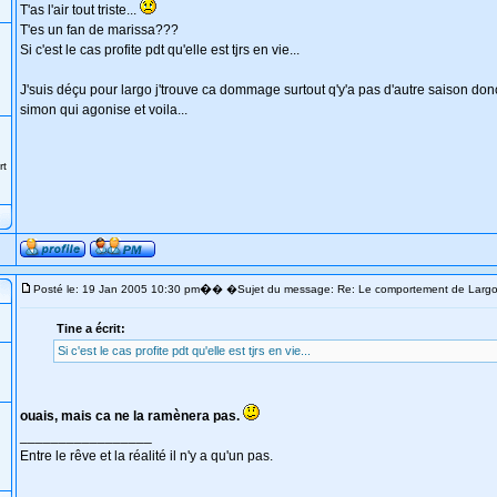
T'as l'air tout triste...
T'es un fan de marissa???
Si c'est le cas profite pdt qu'elle est tjrs en vie...
J'suis déçu pour largo j'trouve ca dommage surtout q'y'a pas d'autre saison don
simon qui agonise et voila...
rt
�
Posté le: 19 Jan 2005 10:30 pm
� �Sujet du message: Re: Le comportement de Larg
Tine a écrit:
Si c'est le cas profite pdt qu'elle est tjrs en vie...
ouais, mais ca ne la ramènera pas.
_________________
Entre le rêve et la réalité il n'y a qu'un pas.