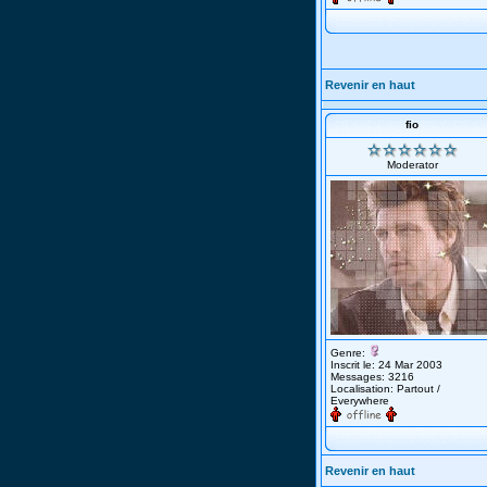
Revenir en haut
fio
Moderator
Genre:
Inscrit le: 24 Mar 2003
Messages: 3216
Localisation: Partout /
Everywhere
Revenir en haut