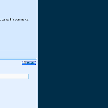
c ca va finir comme ca
o