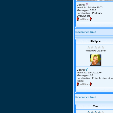
Genre:
Inscrit le: 24 Mar 2003
Messages: 3216
Localisation: Partout /
Everywhere
Revenir en haut
Philippe
Windows Cleaner
Genre:
Inscrit le: 25 Oct 2004
Messages: 18
Localisation: Entre le rêve et la
réalité
Revenir en haut
Tine