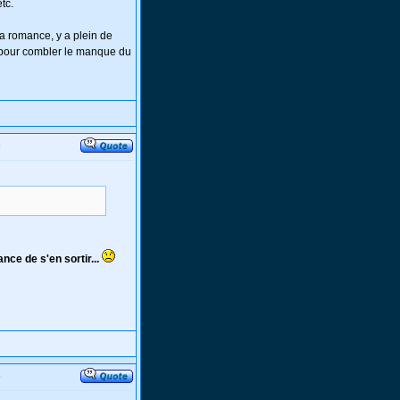
tc.
 la romance, y a plein de
on pour combler le manque du
o
ce de s'en sortir...
o