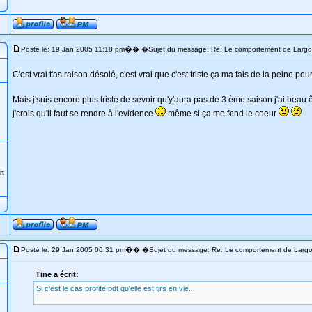
�
Posté le: 19 Jan 2005 11:18 pm
� �Sujet du message: Re: Le comportement de Largo
C'est vrai t'as raison désolé, c'est vrai que c'est triste ça ma fais de la peine pour el
Mais j'suis encore plus triste de sevoir qu'y'aura pas de 3 ème saison j'ai beau êt
j'crois qu'il faut se rendre à l'evidence
même si ça me fend le coeur
rt
�
Posté le: 29 Jan 2005 06:31 pm
� �Sujet du message: Re: Le comportement de Larg
Tine a écrit:
Si c'est le cas profite pdt qu'elle est tjrs en vie...