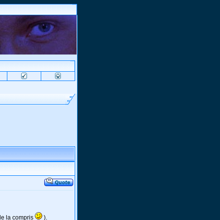
de la compris
).