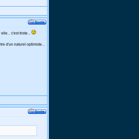
le... c'est triste...
re d'un naturel optimiste...
o