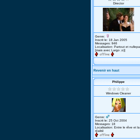
Director
Genre:
Inscrit le: 18 Jan 2005
Messages: 946
Localisation: Partout et nullepa
[mais avec Largo ;o)]
Revenir en haut
Philippe
Windows Cleaner
Genre:
Inscrit le: 25 Oct 2004
Messages: 18
Localisation: Entre le rêve et la
réalité