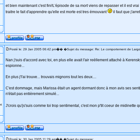
et bien maintenant c'est fini!L'épisode de sa mort viens de repasser et il est vra
traitre le fait d'apprendre qu'elle est morte est tres émouvant
il faut que j'arre
�
Posté le: 29 Jan 2005 06:42 pm
� �Sujet du message: Re: Le comportement de Larg
Nan j'suis d'accord avec toi, en plus elle avait l'air reèllement attaché à Kerens
espionne...
En plus j'l'ai trouve... trouvais mignons tout les deux....
C'est dommage, mais Marissa était un agent dormant donc à mon avis ses sen
n'était pas entièrement simulé...
rt
J'crois qu'js'suis comme toi trop sentimental, c'est mon p'tit coeur de midinette q
�
Posté le: 30 Jan 2005 11:29 am
� �Sujet du message: