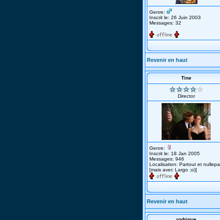
Genre:
Inscrit le: 26 Juin 2003
Messages: 32
Revenir en haut
Tine
Director
Genre:
Inscrit le: 18 Jan 2005
Messages: 946
Localisation: Partout et nullepa
[mais avec Largo ;o)]
Revenir en haut
rodrigue