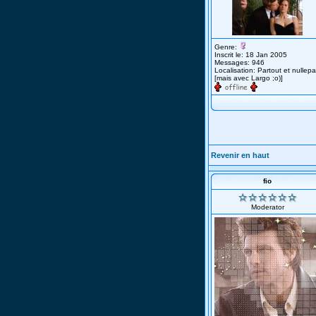
Genre:
Inscrit le: 18 Jan 2005
Messages: 946
Localisation: Partout et nullepa
[mais avec Largo ;o)]
Revenir en haut
fio
Moderator