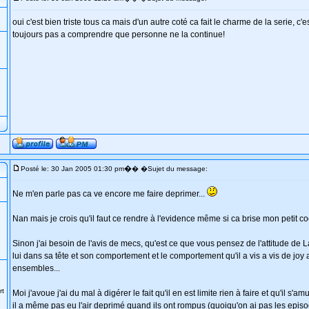
oui c'est bien triste tous ca mais d'un autre coté ca fait le charme de la serie, c'e
toujours pas a comprendre que personne ne la continue!
�
Posté le: 30 Jan 2005 01:30 pm
� �Sujet du message:
Ne m'en parle pas ca ve encore me faire deprimer...
Nan mais je crois qu'il faut ce rendre à l'evidence même si ca brise mon petit coeu
Sinon j'ai besoin de l'avis de mecs, qu'est ce que vous pensez de l'attitude de 
lui dans sa tête et son comportement et le comportement qu'il a vis a vis de joy a
ensembles...
rt
Moi j'avoue j'ai du mal à digérer le fait qu'il en est limite rien à faire et qu'il s'a
il a même pas eu l'air deprimé quand ils ont rompus (quoiqu'on ai pas les episo