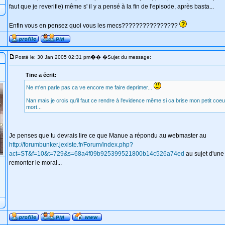
faut que je reverifie) même s' il y a pensé à la fin de l'episode, après basta...
Enfin vous en pensez quoi vous les mecs????????????????
�
Posté le: 30 Jan 2005 02:31 pm
� �Sujet du message:
Tine a écrit:
Ne m'en parle pas ca ve encore me faire deprimer...
Nan mais je crois qu'il faut ce rendre à l'evidence même si ca brise mon petit coeur
mort...
Je penses que tu devrais lire ce que Manue a répondu au webmaster au
http://forumbunker.jexiste.fr/Forum/index.php?
act=ST&f=10&t=729&s=68a4f09b925399521800b14c526a74ed
au sujet d'une 
remonter le moral...