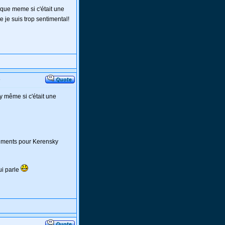
i que meme si c'était une
te je suis trop sentimental!
o
ky même si c'était une
timents pour Kerensky
ui parle