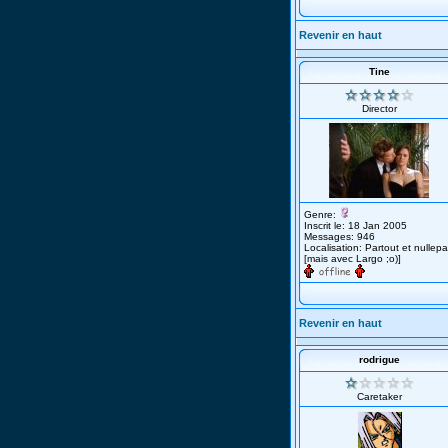
Revenir en haut
Tine
Director
Genre:
Inscrit le: 18 Jan 2005
Messages: 946
Localisation: Partout et nullepa
[mais avec Largo ;o)]
Revenir en haut
rodrigue
Caretaker