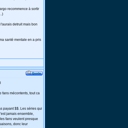
 Largo recommence à sortir
.)
 l'aurais detruit mais bon
 ma santé mentale en a pris
l
de fans mécontents, tout ca
s payant $$. Les séries qui
i n'est jamais ensemble,
 les fans veulent presque
 saisons, donc leur