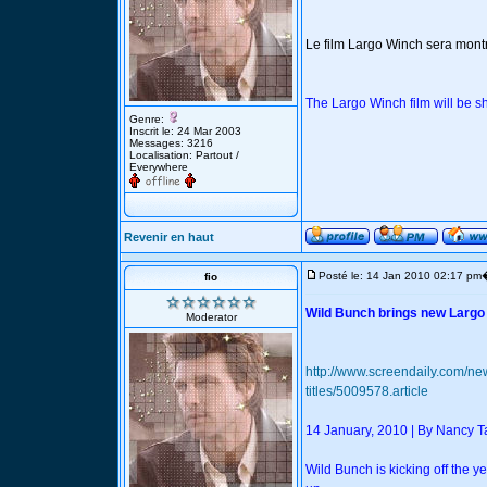
Le film Largo Winch sera mont
The Largo Winch film will be 
Genre:
Inscrit le: 24 Mar 2003
Messages: 3216
Localisation: Partout /
Everywhere
Revenir en haut
Posté le: 14 Jan 2010 02:17 pm
fio
Wild Bunch brings new Largo
Moderator
http://www.screendaily.com/ne
titles/5009578.article
14 January, 2010 | By Nancy T
Wild Bunch is kicking off the ye