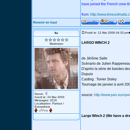
have joined the French crew th
from:
http://www.timesofmalta.
Revenir en haut
Posté le: 12 Mar 2008 04:33 pm
fio
LARGO WINCH 2
Moderator
de Jérôme Salle
Scénario de Julien Rappeneau
D'après la série de bandes de
Dupuis
Casting : Tomer Sisley
Tournage de janvier à avril 2
Genre:
source:
http://www.pan-europ
Inscrit le: 24 Mar 2003
Messages: 3216
Localisation: Partout /
Everywhere
Largo Winch 2 (We have a dr