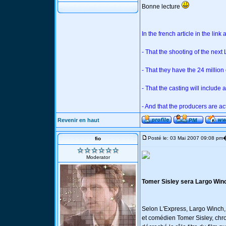
Bonne lecture
In the french article in the link
- That the shooting of the next 
- That they have the 24 million
- That the casting will include a
- And that the producers are ac
Revenir en haut
Posté le: 03 Mai 2007 09:08 pm
fio
Moderator
Tomer Sisley sera Largo Win
Selon L'Express, Largo Winch,
et comédien Tomer Sisley, chr