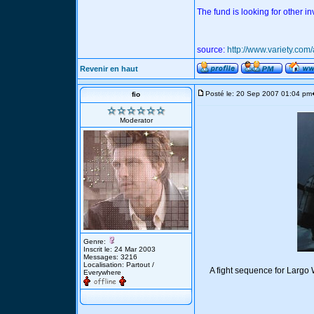
The fund is looking for other i
source:
http://www.variety.co
Revenir en haut
Posté le: 20 Sep 2007 01:04 pm
fio
Moderator
Genre:
Inscrit le: 24 Mar 2003
Messages: 3216
Localisation: Partout /
A fight sequence for Largo 
Everywhere