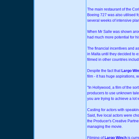
The main restaurant of the Cor
Boeing 727 was also utilised f
several weeks of intensive pla
When Mr Salle was shown aroun
had much more potential for his
The financial incentives and a
in Malta until they decided to 
filmed in other countries incl
Despite the fact that
Largo Wi
film - it has huge aspirations, 
"In Hollywood, a film of the so
producers to use unknown talen
you are trying to achieve a lot 
Casting for actors with speak
Said, five local actors were c
the Producer's Creative Partne
managing the movie.
Filming of
Largo Winch
is curr