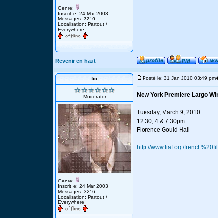
Genre:
Inscrit le: 24 Mar 2003
Messages: 3216
Localisation: Partout /
Everywhere
Revenir en haut
Posté le: 31 Jan 2010 03:49 pm
fio
New York Premiere Largo Wi
Moderator
Tuesday, March 9, 2010
12:30, 4 & 7:30pm
Florence Gould Hall
http://www.fiaf.org/french%20f
Genre:
Inscrit le: 24 Mar 2003
Messages: 3216
Localisation: Partout /
Everywhere