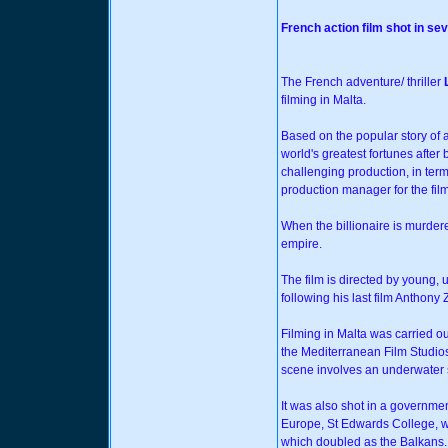
French action film shot in sev
The French adventure/ thriller
filming in Malta.
Based on the popular story of
world's greatest fortunes after
challenging production, in term
production manager for the film
When the billionaire is murder
empire.
The film is directed by young,
following his last film Anthony 
Filming in Malta was carried out
the Mediterranean Film Studios,
scene involves an underwater
It was also shot in a governme
Europe, St Edwards College, wh
which doubled as the Balkans.