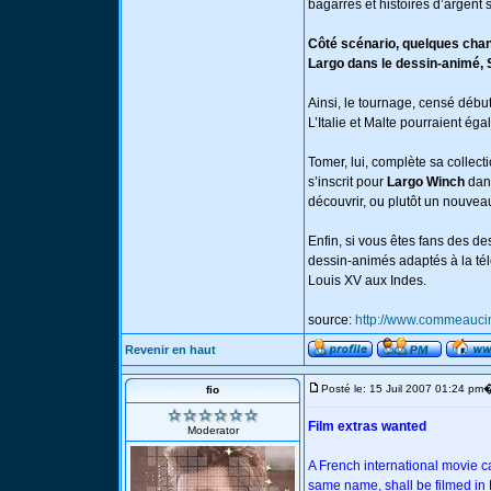
bagarres et histoires d’argent
Côté scénario, quelques chan
Largo dans le dessin-animé,
Ainsi, le tournage, censé débu
L’Italie et Malte pourraient éga
Tomer, lui, complète sa collec
s’inscrit pour
Largo Winch
dans
découvrir, ou plutôt un nouve
Enfin, si vous êtes fans des
dessin-animés adaptés à la télé
Louis XV aux Indes.
source:
http://www.commeauc
Revenir en haut
Posté le: 15 Juil 2007 01:24 pm
fio
Film extras wanted
Moderator
A French international movie c
same name, shall be filmed in 