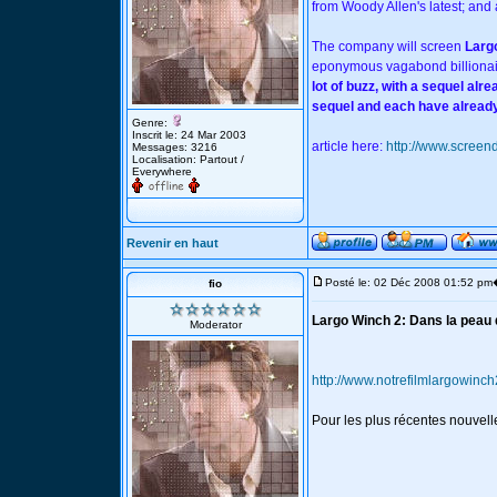
from Woody Allen's latest; and 
The company will screen
Larg
eponymous vagabond billiona
lot of buzz, with a sequel alr
sequel and each have already
Genre:
Inscrit le: 24 Mar 2003
article here:
http://www.screen
Messages: 3216
Localisation: Partout /
Everywhere
Revenir en haut
Posté le: 02 Déc 2008 01:52 pm
fio
Largo Winch 2: Dans la peau 
Moderator
http://www.notrefilmlargowinc
Pour les plus récentes nouvell