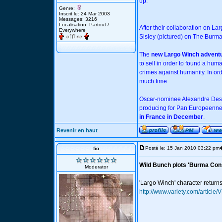
up.
Genre:
Inscrit le: 24 Mar 2003
Messages: 3216
Localisation: Partout /
After their collaboration on La
Everywhere
Sisley (pictured) on The Burm
The
new Largo Winch advent
to sell in order to found a hum
crimes against humanity. In or
much time.
Oscar-nominee Alexandre Desp
producing for Pan Europeenne. 
in France in December
.
Revenir en haut
Posté le: 15 Jan 2010 03:22 pm
fio
Wild Bunch plots 'Burma Con
Moderator
'Largo Winch' character return
http://www.variety.com/artic