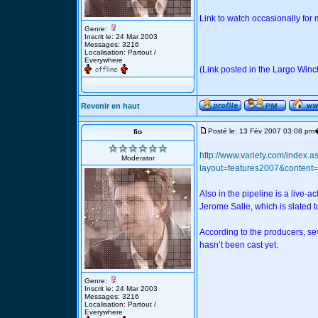
Link to watch occasionally for 
Genre:
Inscrit le: 24 Mar 2003
Messages: 3216
Localisation: Partout /
Everywhere
(Link posted in the Largo Win
Revenir en haut
Posté le: 13 Fév 2007 03:08 pm
fio
http://www.variety.com/index.a
Moderator
layout=features2007&content
Also in the pipeline is a live-a
Jerome Salle, which is slated 
According to the producers, sev
hasn’t been cast yet.
Genre:
Inscrit le: 24 Mar 2003
Messages: 3216
Localisation: Partout /
Everywhere