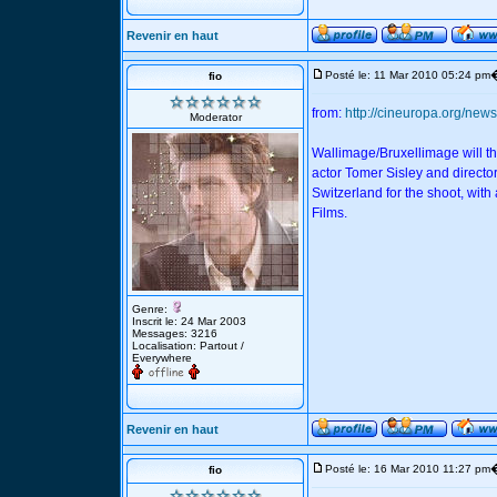
Revenir en haut
Posté le: 11 Mar 2010 05:24 pm
fio
from:
http://cineuropa.org/n
Moderator
Wallimage/Bruxellimage will th
actor Tomer Sisley and directo
Switzerland for the shoot, wit
Films.
Genre:
Inscrit le: 24 Mar 2003
Messages: 3216
Localisation: Partout /
Everywhere
Revenir en haut
Posté le: 16 Mar 2010 11:27 pm
fio