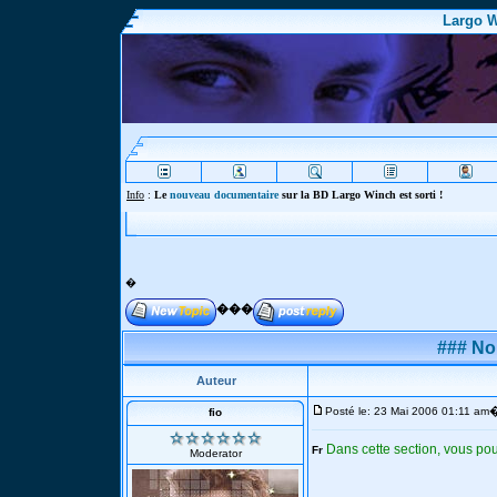
Largo W
Info
Webmaster :
�
���
### No
Auteur
Posté le: 23 Mai 2006 01:11 am
fio
Dans cette section, vous pou
Fr
Moderator