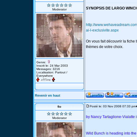
SYNOPSIS DE LARGO WINCH
Moderator
http://www.wehaveadream.com/
ai-l-exclusivite.aspx
On vous fait découvrir la fiche
thèmes de votre choix.
Genre:
Inscrit le: 24 Mar 2003
Messages: 3216
Localisation: Partout /
Everywhere
Revenir en haut
Posté le: 03 Nov 2008 07:33 pm
fio
by Nancy Tartaglione-Vialatte i
Moderator
Wild Bunch is heading into the