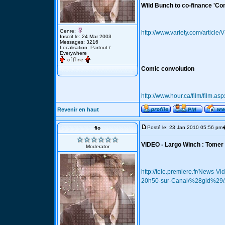
Wild Bunch to co-finance 'Co
Genre:
http://www.variety.com/artic
Inscrit le: 24 Mar 2003
Messages: 3216
Localisation: Partout /
Everywhere
Comic convolution
http://www.hour.ca/film/film.as
Revenir en haut
Posté le: 23 Jan 2010 05:56 pm
fio
VIDEO - Largo Winch : Tomer 
Moderator
http://tele.premiere.fr/News-
20h50-sur-Canal/%28gid%29