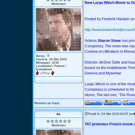
New Largo Winch Movie to St
Moderator
Posted by Frederik Hautain on
http://www.brokenfrontier.com/
Actress
Sharon Stone
has join
Conspiracy. The news was repo
Cinéma et Littérature in Mon
Genre:
Inscrit le: 24 Mar 2003
Director Jérôme Salle and lead
Messages: 3216
Localisation: Partout /
based on the installments ‘Fort
Everywhere
Geneva and Myanmar.
Largo Winch is one of the mos
Conspiracy is scheduled to hit
stores. The last one, ‘The Roa
Revenir en haut
Posté le: 24 Mar 2010 04:07 pm
fio
TAT promotes French movie s
Moderator