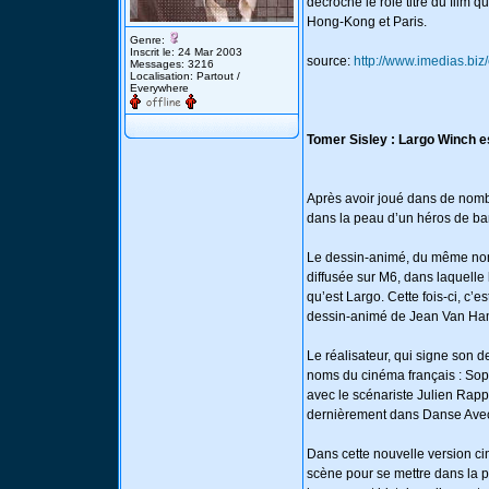
décroché le rôle titre du film 
Hong-Kong et Paris.
Genre:
Inscrit le: 24 Mar 2003
source:
http://www.imedias.biz
Messages: 3216
Localisation: Partout /
Everywhere
Tomer Sisley : Largo Winch e
Après avoir joué dans de nom
dans la peau d’un héros de b
Le dessin-animé, du même nom 
diffusée sur M6, dans laquelle 
qu’est Largo. Cette fois-ci, c’
dessin-animé de Jean Van Hamm
Le réalisateur, qui signe son 
noms du cinéma français : Sophi
avec le scénariste Julien Rap
dernièrement dans Danse Avec 
Dans cette nouvelle version c
scène pour se mettre dans la 