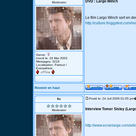
DVD : Largo Winch
Moderator
Le film Largo Winch sort en deux
http://culture.froggytest.com/
Genre:
Inscrit le: 24 Mar 2003
Messages: 3216
Localisation: Partout /
Everywhere
Revenir en haut
Posté le: 24 Juil 2009 01:05 pm
fio
Interview Tomer Sisley (Larg
Moderator
http://www.ecranlarge.com/arti