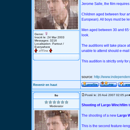
Jerome Salle, the film requires
Children aged between four and
European). All boys must be less
Men aged between 30 and 65 wi
Genre:
look.
Inscrit le: 24 Mar 2003
Messages: 3216
Localisation: Partout /
The auditions will take place 
Everywhere
unable to attend should e-mai
This audition is strictly only fo
source:
http://www.independe
Revenir en haut
Posté le: 20 Aoé 2007 02:05 pm
fio
Shooting of Largo Winchfilm t
Moderator
The shooting of a new
Largo W
This is the second feature-leng