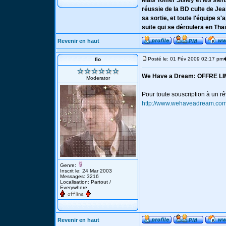
Mais Tomer Sisley et les sie
réussie de la BD culte de Je
sa sortie, et toute l'équipe s
suite qui se déroulera en Th
Revenir en haut
Posté le: 01 Fév 2009 02:17 pm
fio
We Have a Dream: OFFRE LI
Moderator
Pour toute souscription à un rê
http://www.wehaveadream.com/
Genre:
Inscrit le: 24 Mar 2003
Messages: 3216
Localisation: Partout /
Everywhere
Revenir en haut