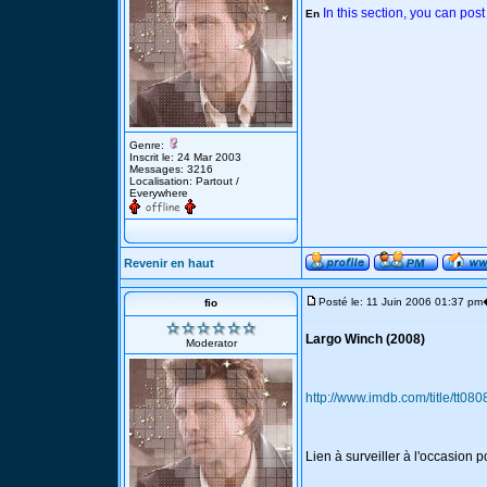
In this section, you can pos
En
Genre:
Inscrit le: 24 Mar 2003
Messages: 3216
Localisation: Partout /
Everywhere
Revenir en haut
Posté le: 11 Juin 2006 01:37 pm
fio
Largo Winch (2008)
Moderator
http://www.imdb.com/title/tt08
Lien à surveiller à l'occasion po