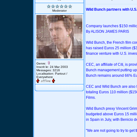
Wild Bunch partners with U.S
Moderator
Company launches $150 millio
By ALISON JAMES PARIS
Wild Bunch, the French film c
has raised Euros 25 million ($3
finance venture with U.S. inve
Genre:
CEC, an affiliate of Citi, is pr
Inscrit le: 24 Mar 2003
Bunch management putting up t
Messages: 3216
Localisation: Partout /
Bunch remains around 66% E
Everywhere
CEC and Wild Bunch are also fo
totaling Euros 110 million ($150
Films.
Wild Bunch prexy Vincent Grimon
budgeted above Euros 15 millio
in Spain in July, with Benicio del
"We are not going to try to ge