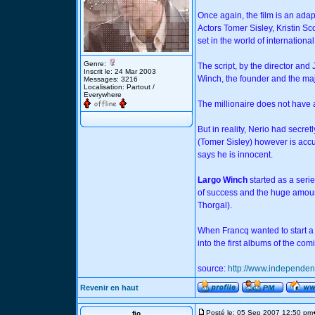
Once again, the film is an ada
Actors Tomer Sisley, Kristin Sco
set in the world of internationa
Genre:
The script, by the director an
Inscrit le: 24 Mar 2003
Winch, the founder and the maj
Messages: 3216
Localisation: Partout /
Everywhere
The millionaire does not have a 
But in reality, Nerio had secr
(Tomer Sisley) however is accu
says he is innocent.
Largo Winch
started as a seri
of success and the huge amoun
Thorgal).
When Francq wanted to start a
into the first albums of the comi
source:
http://www.independe
Revenir en haut
Posté le: 05 Sep 2007 12:50 pm
fio