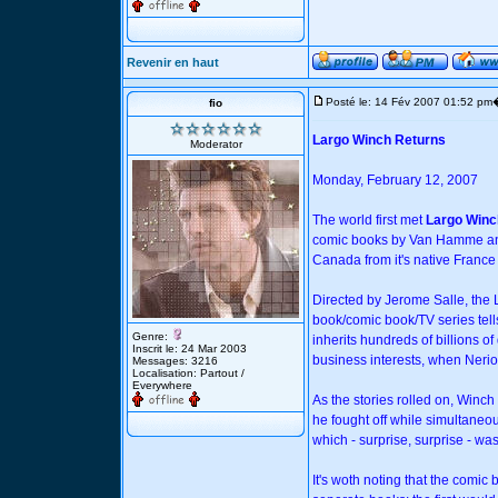
Revenir en haut
Posté le: 14 Fév 2007 01:52 pm
fio
Largo Winch Returns
Moderator
Monday, February 12, 2007
The world first met
Largo Winc
comic books by Van Hamme and 
Canada from it's native France
Directed by Jerome Salle, the 
book/comic book/TV series tell
Genre:
inherits hundreds of billions of
Inscrit le: 24 Mar 2003
business interests, when Nerio
Messages: 3216
Localisation: Partout /
Everywhere
As the stories rolled on, Winch
he fought off while simultaneou
which - surprise, surprise - wasn
It's woth noting that the comic