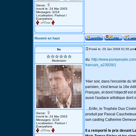
Genre:
Inscrit le: 24 Mar 2003
Messages: 3216
Localisation: Partout /
Everywhere
Revenir en haut
Posté le: 29 Jan 2009 01:50 pm
fio
du:
http://www.purepeople.com/
Moderator
francais_a23928/1
'Hier soir, dans l'enceinte du
parisien, s'est tenue la 16e é
Français, et dont l'objectif e
aussi l'audace artistique dont on
....Enfin, le Trophée Duo Ciné
Genre:
produit par Pascal Caucheteux.
Inscrit le: 24 Mar 2003
son casting Catherine Deneuve
Messages: 3216
Localisation: Partout /
Everywhere
Il a remporté le prix devant 