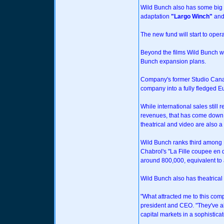
Wild Bunch also has some big 
adaptation
"Largo Winch"
and
The new fund will start to opera
Beyond the films Wild Bunch wil
Bunch expansion plans.
Company's former Studio Canal
company into a fully fledged Eur
While international sales still
revenues, that has come down
theatrical and video are also 
Wild Bunch ranks third among 
Chabrol's "La Fille coupee en d
around 800,000, equivalent to a
Wild Bunch also has theatrical d
"What attracted me to this co
president and CEO. "They've a
capital markets in a sophistica