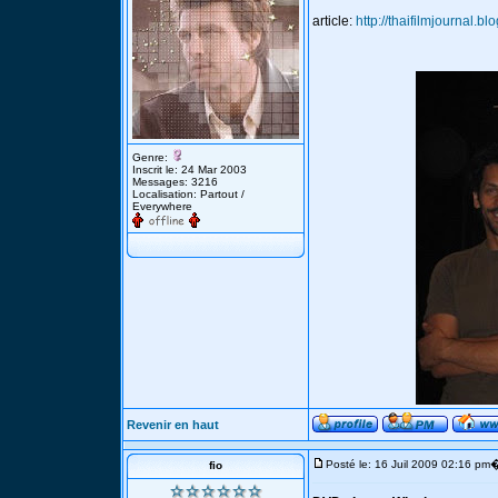
article:
http://thaifilmjournal.b
Genre:
Inscrit le: 24 Mar 2003
Messages: 3216
Localisation: Partout /
Everywhere
Revenir en haut
Posté le: 16 Juil 2009 02:16 pm
fio