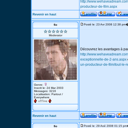
http://www.wehaveadream.com/
producteur-de-film.aspx
Revenir en haut
Posté le: 23 Avr 2008 12:38 pm
fio
Moderator
Découvrez les avantages à part
http://www.wehaveadream.com/
exceptionnelle-de-2-ans.aspx
un-producteur-de-film/tout-le-
Genre:
Inscrit le: 24 Mar 2003
Messages: 3216
Localisation: Partout /
Everywhere
Revenir en haut
Posté le: 29 Aoé 2008 01:15 pm
fio