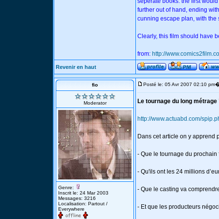
seperate books: the first would
further out of hand, ending with
cunning escape plan, with the 
Clearly, this film should have 
from:
http://www.comics2film
Revenir en haut
Posté le: 05 Avr 2007 02:10 pm
fio
Le tournage du long métrag
Moderator
http://www.actuabd.com/spip.p
Dans cet article on y apprend 
- Que le tournage du prochai
- Qu'ils ont les 24 millions d’e
Genre:
- Que le casting va comprendre
Inscrit le: 24 Mar 2003
Messages: 3216
Localisation: Partout /
- Et que les producteurs négoc
Everywhere