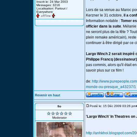
Inscrit le: 24 Mar 2003
Messages: 3216
Localisation: Partout /
Lors de sa venue au Maroc pou
Everywhere
Kerzner le 31 octobre,
il a con
Information notable :
Tomer es
officier dans la suite
. Mélanie
ne seront plus de la fête ? To
plein remake américain), reste
continuer à être dirigé par ce c
Largo Winch 2 serait inspiré
Philippe Francq (dessinateur)
pas commis, alors qu'il était
savoir plus sur ce film !
de:
http://www.purepeople.com/
monde-ou-presque_a43237/1
Revenir en haut
Posté le: 15 Déc 2009 03:26 pm
fio
'Largo Winch' In Theatres on 
Moderator
http://anhkhoi.blogspot.com/20