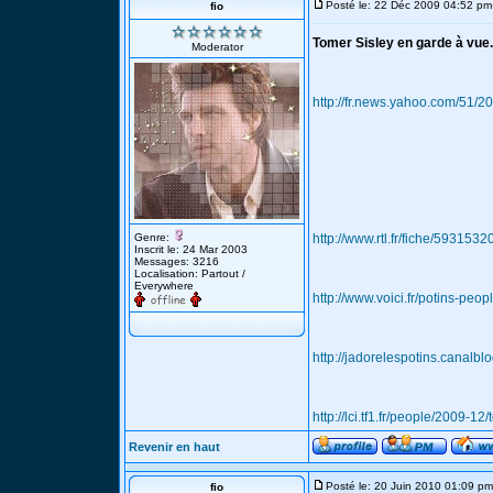
Posté le: 22 Déc 2009 04:52 pm
fio
Tomer Sisley en garde à vue.
Moderator
http://fr.news.yahoo.com/51/
Genre:
http://www.rtl.fr/fiche/593153
Inscrit le: 24 Mar 2003
Messages: 3216
Localisation: Partout /
Everywhere
http://www.voici.fr/potins-pe
http://jadorelespotins.canalb
http://lci.tf1.fr/people/2009-1
Revenir en haut
Posté le: 20 Juin 2010 01:09 pm
fio