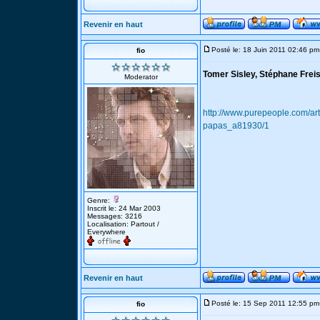
Revenir en haut
Posté le: 18 Juin 2011 02:46 pm
fio
Tomer Sisley, Stéphane Frei
Moderator
http://www.purepeople.com/art
papas_a81930/1
Genre:
Inscrit le: 24 Mar 2003
Messages: 3216
Localisation: Partout /
Everywhere
Revenir en haut
Posté le: 15 Sep 2011 12:55 pm
fio