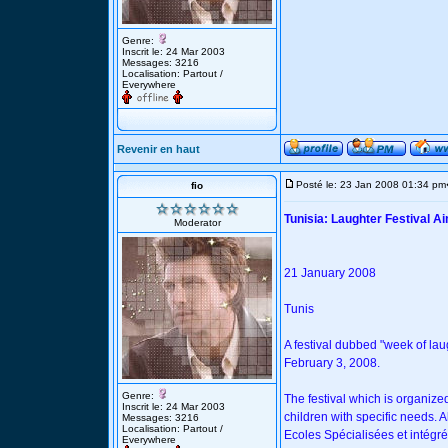
Genre:
Inscrit le: 24 Mar 2003
Messages: 3216
Localisation: Partout /
Everywhere
Revenir en haut
Posté le: 23 Jan 2008 01:34 pm
fio
Tunisia: Laughter Festival A
Moderator
21 January 2008
Tunis
A festival dubbed "week of lau
February 3, 2008.
Genre:
The festival which is organized
Inscrit le: 24 Mar 2003
children with specific needs. 
Messages: 3216
Localisation: Partout /
Ecoles Spécialisées et intégrée
Everywhere