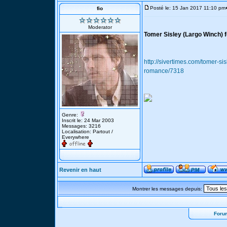
Posté le: 15 Jan 2017 11:10 pm
fio
Moderator
Tomer Sisley (Largo Winch) fe
http://sivertimes.com/tomer-sis
romance/7318
Genre:
Inscrit le: 24 Mar 2003
Messages: 3216
Localisation: Partout /
Everywhere
Revenir en haut
Montrer les messages depuis:
Foru