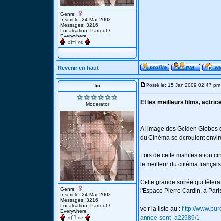
Genre:
Inscrit le: 24 Mar 2003
Messages: 3216
Localisation: Partout /
Everywhere
Revenir en haut
Posté le: 15 Jan 2009 02:47 pm
fio
Et les meilleurs films, actric
Moderator
A l'image des Golden Globes q
du Cinéma se déroulent enviro
Lors de cette manifestation cin
le meilleur du cinéma français
Cette grande soirée qui fêtera
Genre:
l'Espace Pierre Cardin, à Paris
Inscrit le: 24 Mar 2003
Messages: 3216
Localisation: Partout /
voir la liste au :
http://www.pure
Everywhere
annee-sont_a22989/1