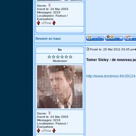
Genre:
Inscrit le: 24 Mar 2003
Messages: 3216
Localisation: Partout /
Everywhere
Revenir en haut
Posté le: 26 Mai 2011 03:45 pm
fio
Tomer Sisley : de nouveau p
Moderator
http://www.dontmiss.fr/n3912
Genre:
Inscrit le: 24 Mar 2003
Messages: 3216
Localisation: Partout /
Everywhere