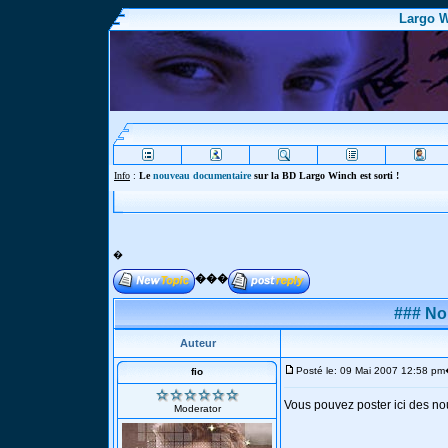
Largo W
Info
Webm
�
���
### No
Auteur
Posté le: 09 Mai 2007 12:58 pm
fio
Vous pouvez poster ici des no
Moderator