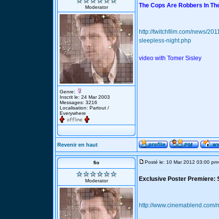
The Cops Are Robbers In The
Moderator
http://twitchfilm.com/news/201
sleepless-night.php
video with Tomer Sisley
Genre:
Inscrit le: 24 Mar 2003
Messages: 3216
Localisation: Partout /
Everywhere
Revenir en haut
Posté le: 10 Mar 2012 03:00 pm
fio
Exclusive Poster Premiere: 
Moderator
http://www.cinemablend.com/n