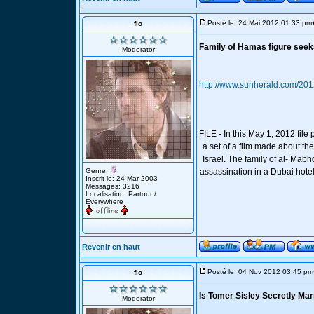
Posté le: 24 Mai 2012 01:33 pm
fio
Family of Hamas figure seeks
Moderator
http://www.sunherald.com/201
FILE - In this May 1, 2012 file
a set of a film made about t
Israel. The family of al- Mab
Genre:
assassination in a Dubai hot
Inscrit le: 24 Mar 2003
Messages: 3216
Localisation: Partout /
Everywhere
Revenir en haut
Posté le: 04 Nov 2012 03:45 pm
fio
Is Tomer Sisley Secretly Mar
Moderator