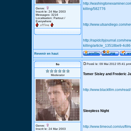
http://washingtonexaminer.com
Genre:
killing/582776
Inscrit le: 24 Mar 2003
Messages: 3216
Localisation: Partout /
Everywhere
http://www.utsandiego.com/new
http://rapidcityjournal.com/ne
killing/article_13518be9-4c
Revenir en haut
Posté le: 09 Mai 2012 05:41 pm
fio
Tomer Sisley and Frederic Ja
Moderator
http://www.blackfilm.com/read/
Sleepless Night
Genre:
http://www.timeout.com/us/film
Inscrit le: 24 Mar 2003