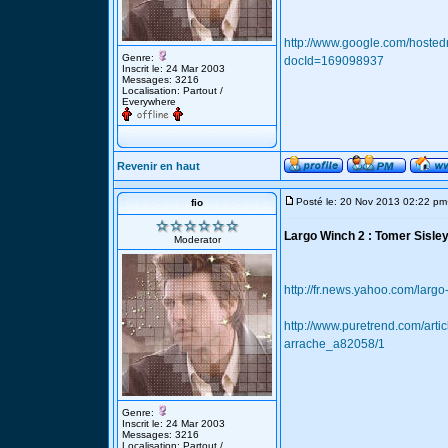
http://www.google.com/host
Genre:
docId=169098937
Inscrit le: 24 Mar 2003
Messages: 3216
Localisation: Partout /
Everywhere
Revenir en haut
Posté le: 20 Nov 2013 02:22 pm
fio
Largo Winch 2 : Tomer Sisley
Moderator
http://fr.news.yahoo.com/lar
http://www.puretrend.com/arti
arrache_a82058/1
Genre:
Inscrit le: 24 Mar 2003
Messages: 3216
Localisation: Partout /