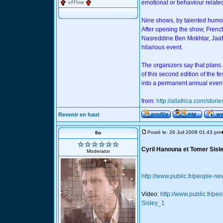
emotional or behaviour relate
Nine shows, by talented humor
After opening the show, Frenc
Nasreddine Ben Mokhtar, Jaaf
hilarious event.
The organizers say that plans a
of this second edition of the fe
into a permanent annual event
from:
http://allafrica.com/sto
Revenir en haut
Posté le: 26 Juil 2008 01:43 pm
fio
Cyril Hanouna et Tomer Sisle
Moderator
http://www.public.fr/people-
Video:
http://www.public.fr/p
Sisley_1