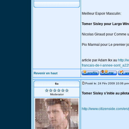
Meilleur Espoir Masculin:
Tomer Sisley pour Largo Wi
Nicolas Giraud pour Comme un
Pio Marmaï pour Le premier jou
article par Adam Ikx au
http://
francais-de-l-annee-sont_a22
Revenir en haut
Posté le: 24 Fév 2009 10:06 pm
fio
Tomer Sisley s'initie au pilot
Moderator
http://www.citizenside.com/en