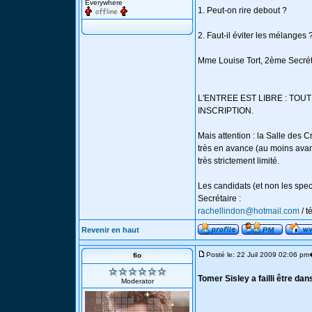
Everywhere
1. Peut-on rire debout ?
2. Faut-il éviter les mélanges 
Mme Louise Tort, 2ème Secréta
L'ENTREE EST LIBRE : TOU
INSCRIPTION.
Mais attention : la Salle des 
très en avance (au moins avan
très strictement limité.
Les candidats (et non les spec
Secrétaire :
rachellindon@hotmail.com
/ t
Revenir en haut
Posté le: 22 Juil 2009 02:06 pm
fio
Tomer Sisley a failli être da
Moderator