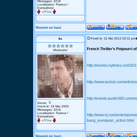
Messages: 3216
Localisation: Partout /
Everywhere
Revenir en haut
Posté le: 11 Mai 2012 03:11 pm
fio
French Thriller’s Potpourri
Moderator
http://movies.nytimes.com/2012
http://www.avclub.com/articles
http://events.austin360.com/
Genre:
Inscrit le: 24 Mar 2003
Messages: 3216
Localisation: Partout /
http://www.nj.com/entertainm
Everywhere
bang_european_action.html
Revenir en haut