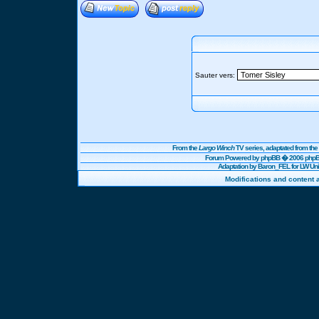
Sauter vers:
From the
Largo Winch
TV series, adaptated from t
Forum Powered by
phpBB
� 2006 phpBB
Adaptation by Baron_FEL for LW U
Modifications and content