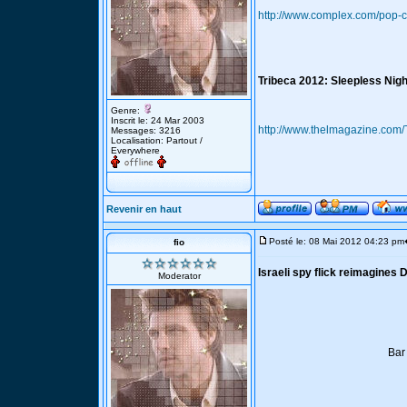
http://www.complex.com/pop-cul
Tribeca 2012: Sleepless Nigh
Genre:
Inscrit le: 24 Mar 2003
http://www.thelmagazine.com/
Messages: 3216
Localisation: Partout /
Everywhere
Revenir en haut
Posté le: 08 Mai 2012 04:23 pm
fio
Israeli spy flick reimagines D
Moderator
Bar