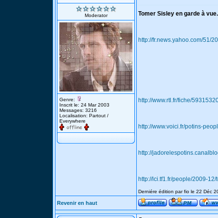
Tomer Sisley en garde à vue.
Moderator
http://fr.news.yahoo.com/51/
Genre:
http://www.rtl.fr/fiche/593153
Inscrit le: 24 Mar 2003
Messages: 3216
Localisation: Partout /
Everywhere
http://www.voici.fr/potins-pe
http://jadorelespotins.canalb
http://lci.tf1.fr/people/2009-1
Derniére édition par fio le 22 Déc 
Revenir en haut