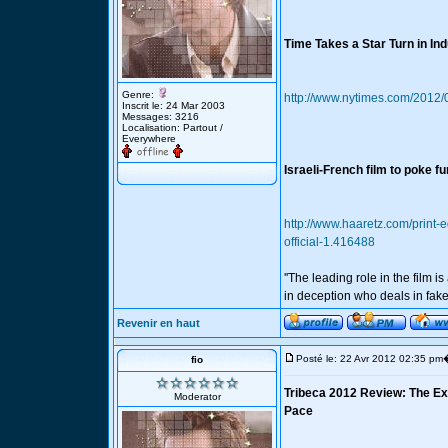
Time Takes a Star Turn in Ind
Genre:
http://www.nytimes.com/2012/
Inscrit le: 24 Mar 2003
Messages: 3216
Localisation: Partout /
Everywhere
Israeli-French film to poke f
http://www.haaretz.com/print-e
official-1.416488
''The leading role in the film
in deception who deals in fake
Revenir en haut
Posté le: 22 Avr 2012 02:35 pm
fio
Tribeca 2012 Review: The Exc
Moderator
Pace