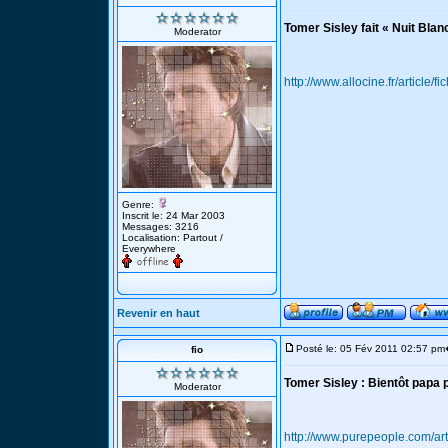
Tomer Sisley fait « Nuit Blan
Moderator
http://www.allocine.fr/article
Genre:
Inscrit le: 24 Mar 2003
Messages: 3216
Localisation: Partout /
Everywhere
Revenir en haut
Posté le: 05 Fév 2011 02:57 pm
fio
Tomer Sisley : Bientôt papa p
Moderator
http://www.purepeople.com/art