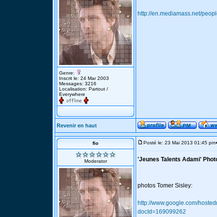
http://en.mediamass.net/peopl
Genre:
Inscrit le: 24 Mar 2003
Messages: 3216
Localisation: Partout /
Everywhere
Revenir en haut
Posté le: 23 Mai 2013 01:45 pm
fio
'Jeunes Talents Adami' Photo
Moderator
photos Tomer Sisley:
http://www.google.com/host
docId=169099262