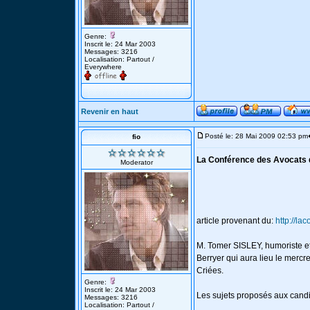
Genre:
Inscrit le: 24 Mar 2003
Messages: 3216
Localisation: Partout /
Everywhere
Revenir en haut
Posté le: 28 Mai 2009 02:53 pm
fio
La Conférence des Avocats du
Moderator
article provenant du:
http://la
M. Tomer SISLEY, humoriste et 
Berryer qui aura lieu le mercr
Criées.
Genre:
Inscrit le: 24 Mar 2003
Les sujets proposés aux candi
Messages: 3216
Localisation: Partout /