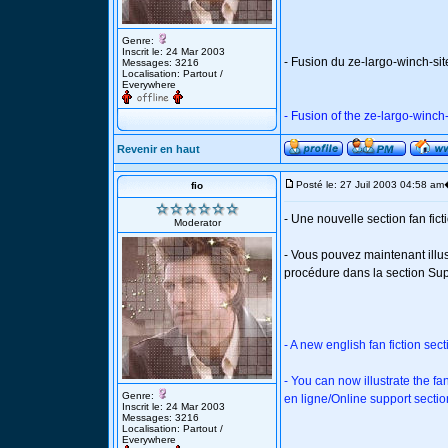
Genre:
Inscrit le: 24 Mar 2003
- Fusion du ze-largo-winch-sit
Messages: 3216
Localisation: Partout /
Everywhere
- Fusion of the ze-largo-winch-
Revenir en haut
Posté le: 27 Juil 2003 04:58 am
fio
- Une nouvelle section fan fict
Moderator
- Vous pouvez maintenant illust
procédure dans la section Sup
- A new english fan fiction sect
- You can now illustrate the fa
Genre:
en ligne/Online support sectio
Inscrit le: 24 Mar 2003
Messages: 3216
Localisation: Partout /
Everywhere