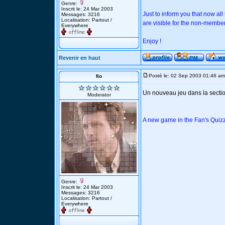
Genre:
Inscrit le: 24 Mar 2003
Just to inform you that now al
Messages: 3216
Localisation: Partout /
are visible for the non-membe
Everywhere
Enjoy !
Revenir en haut
Posté le: 02 Sep 2003 01:46 am
fio
Un nouveau jeu dans la sectio
Moderator
A new game in the Fan's Quiz
Genre:
Inscrit le: 24 Mar 2003
Messages: 3216
Localisation: Partout /
Everywhere