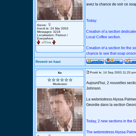
avez la chance de voir ce soap
Today:
Genre:
Inscrit le: 24 Mar 2003
Creation of a section dedicate
Messages: 3216
Localisation: Partout /
Local Coffee section.
Everywhere
Creation of a section for the s
chance to see that soap onscr
Revenir en haut
Posté le: 14 Sep 2003 11:20 pm
fio
Aujourd'hui, 2 nouvelles sect
Moderator
Johnson.
La webmistress Alyssa Palmer 
Geordie dans la section Geordi
Today, 2 new sections in the 
The webmistress Alyssa Palmer