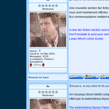
Une nouvelle section fan fict
Moderator
vous sont maintenant offertes. 
fics communautaires mettant 
A new fan fiction section and 
Don't hesitate to post your own
Largo Winch comic books.
Genre:
Inscrit le: 24 Mar 2003
Messages: 3216
Localisation: Partout /
Everywhere
Revenir en haut
Posté le: 11 Aoé 2003 05:35 pm
fio
Un nouveau forum dédié compl
Moderator
offert par la webmistress Alys
The webmistress Alyssa Palmer