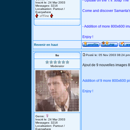
- Update on the T.V. soap The
Inscrit le: 24 Mar 2003
Messages: 3216
Localisation: Partout /
Come and discover Samanta's 
Everywhere
- Addition of more 800x600 im
Enjoy !
Revenir en haut
Posté le: 05 Nov 2003 08:24 pm
fio
Ajout de 9 nouvelles images 8
Moderator
Addition of 9 more 800x600 pi
Enjoy !
Genre:
Inscrit le: 24 Mar 2003
Messages: 3216
Localisation: Partout /
Everywhere