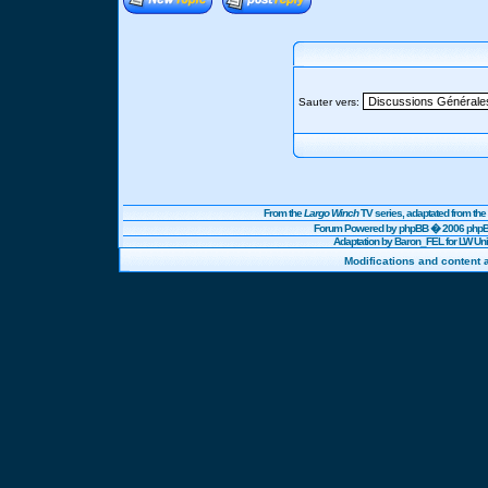
Sauter vers:
From the
Largo Winch
TV series, adaptated from t
Forum Powered by
phpBB
� 2006 phpBB
Adaptation by Baron_FEL for LW U
Modifications and content