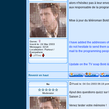
alors n'hésitez pas à leur envo
aux responsable de la progr
Mise à jour du téléroman Bold
Genre:
I have added the addresses of
Inscrit le: 24 Mar 2003
do not hesitate to send them an
Messages: 3216
Localisation: Partout /
mail to the programming peop
Everywhere
Update on the TV soap Bold & 
Revenir en haut
Posté le: 04 Oct 2003 06:19 pm
fio
Ajout des questions quizz sur 
Moderator
Saison 2.
Venez tester votre mémoire !