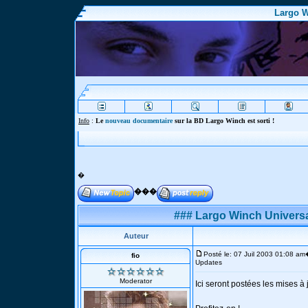
Largo W
In
�
���
### Largo Winch Universa
Auteur
Posté le: 07 Juil 2003 01:08 am
fio
Updates
Moderator
Ici seront postées les mises à j