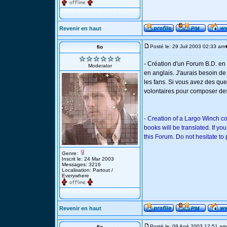
Revenir en haut
Posté le: 29 Juil 2003 02:33 am
fio
- Création d'un Forum B.D. en f
Moderator
en anglais. J'aurais besoin d
les fans. Si vous avez des ques
volontaires pour composer des
- Creation of a Largo Winch c
books will be translated. If yo
this Forum. Do not hesitate to 
Genre:
Inscrit le: 24 Mar 2003
Messages: 3216
Localisation: Partout /
Everywhere
Revenir en haut
Posté le: 09 Aoé 2003 12:51 am
fio