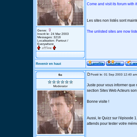
Come and visit its forum with 
Les sites non listés sont maint
Genre:
The unlisted sites are now list
Inscrit le: 24 Mar 2003
Messages: 3216
Localisation: Partout /
Everywhere
Revenir en haut
Posté le: 01 Sep 2003 12:40 am
fio
Juste pour vous informer que 
Moderator
section Sites Web Acteurs son
Bonne visite !
Aussi, le Quizz sur l'épisode 
attends pour tester votre mémo