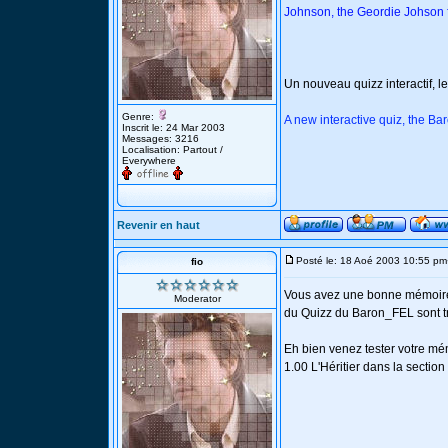
Johnson, the Geordie Johson f
Un nouveau quizz interactif, l
Genre:
A new interactive quiz, the Ba
Inscrit le: 24 Mar 2003
Messages: 3216
Localisation: Partout /
Everywhere
Revenir en haut
Posté le: 18 Aoé 2003 10:55 pm
fio
Vous avez une bonne mémoire ?
Moderator
du Quizz du Baron_FEL sont tr
Eh bien venez tester votre mém
1.00 L'Héritier dans la section