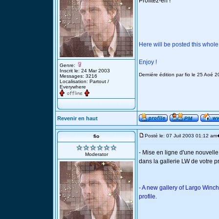
Profitez-en !
Here will be posted this whole 
Enjoy !
Genre:
Inscrit le: 24 Mar 2003
Derniére édition par fio le 25 Aoé 
Messages: 3216
Localisation: Partout /
Everywhere
Revenir en haut
Posté le: 07 Juil 2003 01:12 am
fio
- Mise en ligne d'une nouvelle
Moderator
dans la gallerie LW de votre pr
- A new gallery of Largo Winch 
profile.