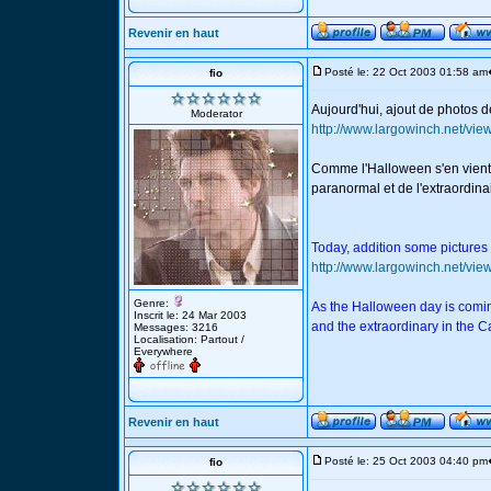
Revenir en haut
Posté le: 22 Oct 2003 01:58 am
fio
Aujourd'hui, ajout de photos d
Moderator
http://www.largowinch.net/v
Comme l'Halloween s'en vient, 
paranormal et de l'extraordinai
Today, addition some pictures o
http://www.largowinch.net/v
Genre:
As the Halloween day is coming
Inscrit le: 24 Mar 2003
and the extraordinary in the Ca
Messages: 3216
Localisation: Partout /
Everywhere
Revenir en haut
Posté le: 25 Oct 2003 04:40 pm
fio