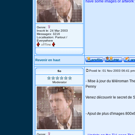
have some images or artwork yo
Genre:
Inscrit le: 24 Mar 2003
Messages: 3216
Localisation: Partout /
Everywhere
Revenir en haut
Posté le: 01 Nov 2003 06:41 pm
fio
- Mise à jour du téléroman Th
Moderator
Penny
Venez découvrir le secret de 
- Ajout de plus d'images 800x6
Genre: