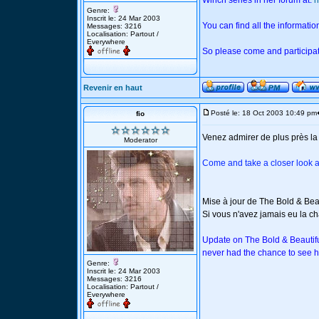
Winch series in her forum at:
h
Genre:
Inscrit le: 24 Mar 2003
You can find all the informati
Messages: 3216
Localisation: Partout /
Everywhere
So please come and participat
Revenir en haut
Posté le: 18 Oct 2003 10:49 pm
fio
Venez admirer de plus près l
Moderator
Come and take a closer look a
Mise à jour de The Bold & Bea
Si vous n'avez jamais eu la chan
Update on The Bold & Beautiful
never had the chance to see he
Genre:
Inscrit le: 24 Mar 2003
Messages: 3216
Localisation: Partout /
Everywhere