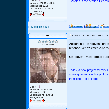
Genre:
TV roles in the section Geordie
Inscrit le: 24 Mar 2003
Messages: 3216
Localisation: Partout /
Everywhere
Revenir en haut
Posté le: 22 Sep 2003 08:21 pm
fio
Aujourd'hui, un nouveau proje
Moderator
réponse. Venez tester votre mé
Un nouveau yahoogroup Largo Wi
Today, a new project for this s
some questions with a picture
from The Heir episode.
Genre:
Inscrit le: 24 Mar 2003
Messages: 3216
Localisation: Partout /
Everywhere