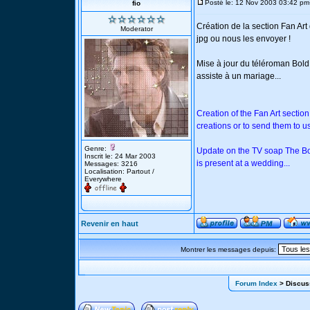
Posté le: 12 Nov 2003 03:42 pm
fio
Création de la section Fan Art
Moderator
jpg ou nous les envoyer !
Mise à jour du téléroman Bold
assiste à un mariage...
Creation of the Fan Art section
creations or to send them to us
Genre:
Update on the TV soap The Bol
Inscrit le: 24 Mar 2003
is present at a wedding...
Messages: 3216
Localisation: Partout /
Everywhere
Revenir en haut
Montrer les messages depuis:
Forum Index
> Discus