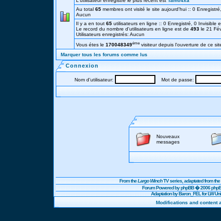
L'utilisateur enregistré le plus récent est
Tam04xa
Au total
65
membres ont visité le site aujourd'hui :: 0 Enregistré,
Aucun
Il y a en tout
65
utilisateurs en ligne :: 0 Enregistré, 0 Invisible 
Le record du nombre d'utilisateurs en ligne est de
493
le 21 Fé
Utilisateurs enregistrés: Aucun
éme
Vous étes le
170048349
visiteur depuis l'ouverture de ce sit
Marquer tous les forums comme lus
Connexion
Nom d'utilisateur:
Mot de passe:
Nouveaux
messages
From the
Largo Winch
TV series, adaptated from t
Forum Powered by
phpBB
� 2006 phpBB
Adaptation by Baron_FEL for LW U
Modifications and content