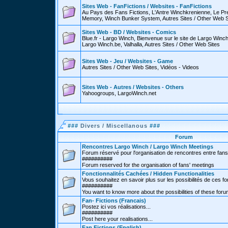
Sites Web - FanFictions / Websites - FanFictions
Au Pays des Fans Fictions, L'Antre Winchkrenienne, Le P
Memory, Winch Bunker System, Autres Sites / Other Web S
Sites Web - BD / Websites - Comics
Blue.fr - Largo Winch, Bienvenue sur le site de Largo Win
Largo Winch.be, Valhalla, Autres Sites / Other Web Sites
Sites Web - Jeu / Websites - Game
Autres Sites / Other Web Sites, Vidéos - Videos
Sites Web - Autres / Websites - Others
Yahoogroups, LargoWinch.net
###
Divers / Miscellanous
###
Forum
Rencontres Largo Winch / Largo Winch Meetings
Forum réservé pour l'organisation de rencontres entre fans
##########
Forum reserved for the organisation of fans' meetings
Fonctionnalités Cachées / Hidden Functionalities
Vous souhaitez en savoir plus sur les possibilités de ces f
##########
You want to know more about the possibilities of these for
Fan- Fictions (Francais)
Postez ici vos réalisations...
##########
Post here your realisations...
Fan Fictions (English)