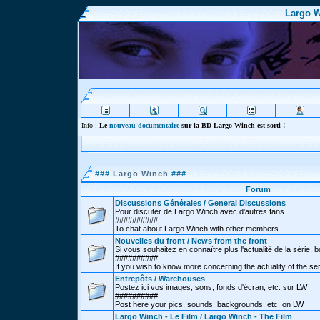
Largo W
Info
:
Le
nouveau documentaire
sur la BD Largo Winch est sorti !
###
Largo Winch
###
Forum
Discussions Générales / General Discussions
Pour discuter de Largo Winch avec d'autres fans
##########
To chat about Largo Winch with other members
Nouvelles du front / News from the front
Si vous souhaitez en connaître plus l'actualité de la série, bd
##########
If you wish to know more concerning the actuality of the se
Entrepôts / Warehouses
Postez ici vos images, sons, fonds d'écran, etc. sur LW
##########
Post here your pics, sounds, backgrounds, etc. on LW
Largo Winch - Le Film / Largo Winch - The Film