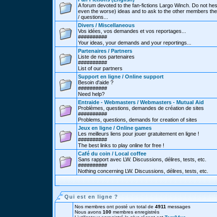
A forum devoted to the fan-fictions Largo Winch. Do not hes
even the worse) ideas and to ask to the other members thei
/ questions...
Divers / Miscellaneous
Vos idées, vos demandes et vos reportages...
##########
Your ideas, your demands and your reportings...
Partenaires / Partners
Liste de nos partenaires
##########
List of our partners
Support en ligne / Online support
Besoin d'aide ?
##########
Need help?
Entraide - Webmasters / Webmasters - Mutual Aid
Problèmes, questions, demandes de création de sites
##########
Problems, questions, demands for creation of sites
Jeux en ligne / Online games
Les meilleurs liens pour jouer gratuitement en ligne !
##########
The best links to play online for free !
Café du coin / Local coffee
Sans rapport avec LW. Discussions, délires, tests, etc.
##########
Nothing concerning LW. Discussions, délires, tests, etc.
Qui est en ligne ?
Nos membres ont posté un total de
4911
messages
Nous avons
100
membres enregistrés