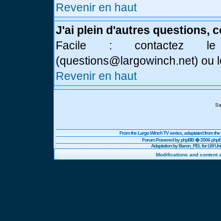
Revenir en haut
J'ai plein d'autres questions, 
Facile : contactez l
(
questions@largowinch.net
) ou 
Revenir en haut
Sa
From the
Largo Winch
TV series, adaptated from t
Forum Powered by
phpBB
� 2006 phpBB
Adaptation by Baron_FEL for LW U
Modifications and content