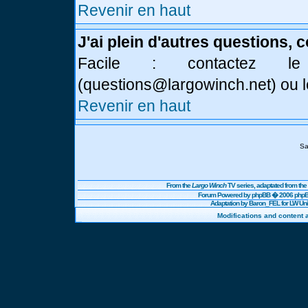
Revenir en haut
J'ai plein d'autres questions, 
Facile : contactez l
(
questions@largowinch.net
) ou 
Revenir en haut
Sa
From the
Largo Winch
TV series, adaptated from t
Forum Powered by
phpBB
� 2006 phpBB
Adaptation by Baron_FEL for LW U
Modifications and content