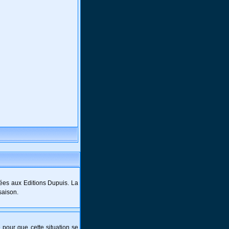
ées aux Editions Dupuis. La
saison.
e pour que cette situation se