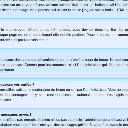
ockée sur un serveur nécessitant une authentification, ex: les boîtes email Hotmail
afficher une image, vous pouvez soit utiliser la balise [img] ou soit la balise HTML 
le plus souvent d'importantes informations, vous devriez donc les lire dès 
haque page du forum dans lequel elle ont été postées. Pouvoir poster une anno
nt définies par l'administrateur.
n-dessous des annonces et seulement sur la première page du forum. Ils sont sou
ue vous pouvez. Comme pour les annonces, c'est l'administrateur qui détermine l
que forum.
cussions verrouillés ?
verrouillés, soit par le modérateur du forum ou soit par l'administrateur. Vous ne p
s et les sondages qui y sont contenus cessent automatiquement. Les sujets d
raisons.
 messages privés !
: vous n'êtes pas enregistrés et/ou n'êtes pas connecté, l'administrateur a désactiv
inistrateur vous empêche d'envoyer des messages privés. Si vous êtes dans le der