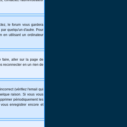
s, contactez l'administrateur
tez, le forum vous gardera
 par quelqu'un d'autre. Pour
 en utilisant un ordinateur
 faire, aller sur la page de
ous reconnecter en un rien de
correct (vérifiez l'email qui
uelque raison. Si vous vous
supprimer périodiquement les
 vous enregistrer encore et