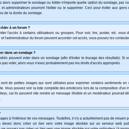
z alors supprimer le sondage ou éditer n'importe quelle option du sondage, par co
 et administrateurs pourront l'éditer ou le supprimer. Ceci pour éviter aux gen
lieu de la durée du sondage.
céder à un forum ?
ter l'accès à certains utilisateurs ou groupes. Pour voir, lire, poster, etc. vous
 et l'administrateur du forum peuvent accorder cet accès, vous pouvez les contacter
ter dans un sondage ?
istrés peuvent voter dans un sondage (afin d'éviter le trucage des résultats). Si 
 pas voter, alors vous n'avez probablement pas les droits d'accès appropriés.
ont de petites images qui sont utilisées pour exprimer certains sentiments en uti
 triste. Vous pouvez voir la liste complète des emoticons lors de la composition d'
leys, car ils peuvent vite rendre un message illisible et un modérateur pourrait d
.
?
ges à l'intérieur de vos messages. Toutefois, il n'y a actuellement pas de moyen 
 devez donc créer un lien vers votre image stockée sur un serveur web publi
 ne pouvez pas créer un lien vers une image stockée sur votre ordinateur (à moins