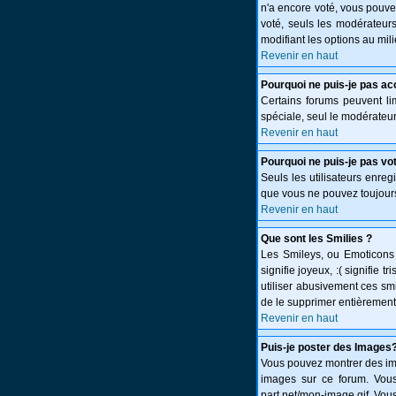
n'a encore voté, vous pouve
voté, seuls les modérateurs
modifiant les options au mi
Revenir en haut
Pourquoi ne puis-je pas ac
Certains forums peuvent limi
spéciale, seul le modérateur
Revenir en haut
Pourquoi ne puis-je pas vo
Seuls les utilisateurs enreg
que vous ne pouvez toujours
Revenir en haut
Que sont les Smilies ?
Les Smileys, ou Emoticons s
signifie joyeux, :( signifie
utiliser abusivement ces smi
de le supprimer entièrement
Revenir en haut
Puis-je poster des Images
Vous pouvez montrer des ima
images sur ce forum. Vous
part.net/mon-image.gif. Vous