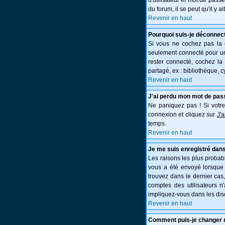
d'utilisateur et mot de pass
du forum, il se peut qu'il y 
Revenir en haut
Pourquoi suis-je déconnec
Si vous ne cochez pas la
seulement connecté pour une
rester connecté, cochez la
partagé, ex : bibliothèque, c
Revenir en haut
J'ai perdu mon mot de pas
Ne paniquez pas ! Si votre 
connexion et cliquez sur
J'
temps.
Revenir en haut
Je me suis enregistré dans
Les raisons les plus probabl
vous a été envoyé lorsque 
trouvez dans le dernier cas
comptes des utilisateurs n
impliquez-vous dans les dis
Revenir en haut
Comment puis-je changer 