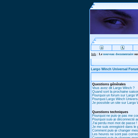
Info
:
Le
nouveau documentaire
sur
Largo Winch Universal Foru
Questions générales
Vous avez dit Largo Winch ?
Quand sort la prochaine saiso
Pourquoi un forum sur Largo 
Pourquoi Largo Winch Univer
Je possède un site sur Largo W
Questions techniques
Pourquoi ne puis-je pas me co
Pourquoi suis-je déconnecté 
J'ai perdu mon mot de passe !
Je me suis enregistré dans le
Comment puis-je changer mes
Les heures ne sont pas correc
Comment puis-je changer mon