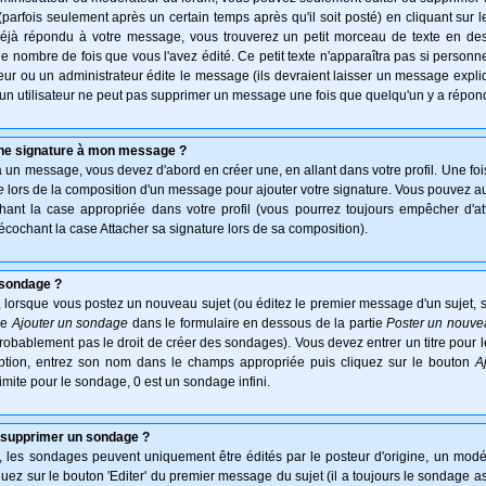
arfois seulement après un certain temps après qu'il soit posté) en cliquant sur 
déjà répondu à votre message, vous trouverez un petit morceau de texte en d
 le nombre de fois que vous l'avez édité. Ce petit texte n'apparaîtra pas si personn
ur ou un administrateur édite le message (ils devraient laisser un message expliqu
u'un utilisateur ne peut pas supprimer un message une fois que quelqu'un y a répon
une signature à mon message ?
à un message, vous devez d'abord en créer une, en allant dans votre profil. Une fo
e
lors de la composition d'un message pour ajouter votre signature. Vous pouvez aus
nt la case appropriée dans votre profil (vous pourrez toujours empêcher d'at
écochant la case Attacher sa signature lors de sa composition).
 sondage ?
 lorsque vous postez un nouveau sujet (ou éditez le premier message d'un sujet, s
ie
Ajouter un sondage
dans le formulaire en dessous de la partie
Poster un nouve
probablement pas le droit de créer des sondages). Vous devez entrer un titre pour
option, entrez son nom dans le champs appropriée puis cliquez sur le bouton
A
imite pour le sondage, 0 est un sondage infini.
 supprimer un sondage ?
es sondages peuvent uniquement être édités par le posteur d'origine, un modér
uez sur le bouton 'Editer' du premier message du sujet (il a toujours le sondage a