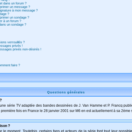
et dans un forum ?
pprimer un message ?
signature à mon message ?
dage ?
pprimer un sondage ?
er à un forum ?
 dans un sondage ?
ions verrouillés ?
ssages privés !
essages privés non-désirés !
comment faire ?
Questions générales
 ?
t d'une série TV adaptée des bandes dessinées de J. Van Hamme et P. Francq publi
 la première fois en France le 28 janvier 2001 sur M6 en est actuellement à sa 2ème 
ison ?
le moment. Toutefois, certains fans et acteurs de la série font tout leur possibl