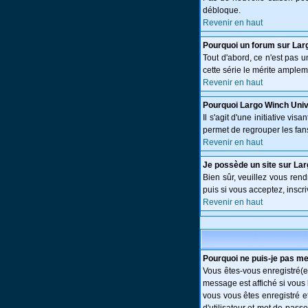
débloque.
Revenir en haut
Pourquoi un forum sur Lar
Tout d'abord, ce n'est pas 
cette série le mérite amplem
Revenir en haut
Pourquoi Largo Winch Uni
Il s'agit d'une initiative v
permet de regrouper les fans 
Revenir en haut
Je possède un site sur Lar
Bien sûr, veuillez vous ren
puis si vous acceptez, inscri
Revenir en haut
Pourquoi ne puis-je pas m
Vous êtes-vous enregistré(e
message est affiché si vous 
vous vous êtes enregistré e