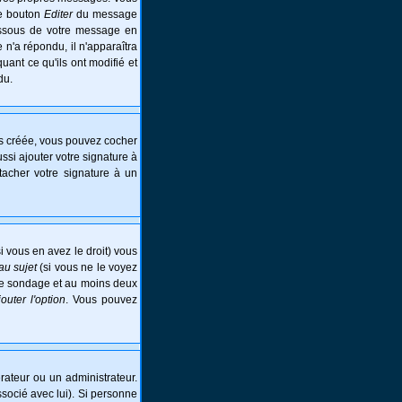
le bouton
Editer
du message
essous de votre message en
e n'a répondu, il n'apparaîtra
ant ce qu'ils ont modifié et
du.
is créée, vous pouvez cocher
si ajouter votre signature à
tacher votre signature à un
i vous en avez le droit) vous
au sujet
(si vous ne le voyez
 le sondage et au moins deux
jouter l'option
. Vous pouvez
ateur ou un administrateur.
ssocié avec lui). Si personne