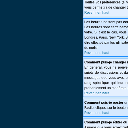
Toutes vos préférences (si 
vous permettra de changer t
Revenir en haut
Les heures ne sont pas cor
Les heures sont certainemen
votre. Si c'est le cas, vou
Londres, Paris, New York, S
être effectué par les utilisa
de mots !
Revenir en haut
Comment puis-je changer 
En général, vous ne pouvez 
sujets de discussions et da
messages que vous avez post
rang spécifique qui leur e
probablement un modérateur
Revenir en haut
Comment puis-je poster un
Facile, cliquez sur le bouton
Revenir en haut
Comment puis-je éditer o
A moins que vous soyez l'a