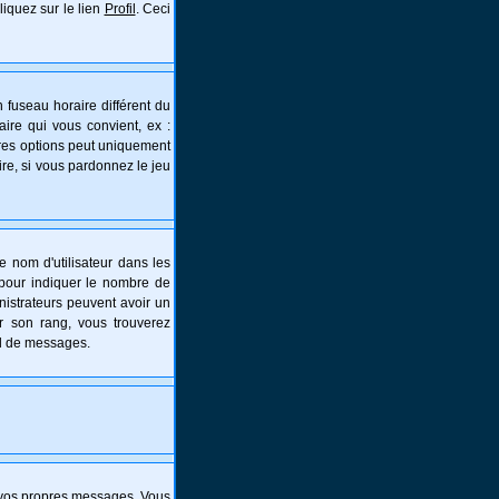
liquez sur le lien
Profil
. Ceci
 fuseau horaire différent du
aire qui vous convient, ex :
tres options peut uniquement
aire, si vous pardonnez le jeu
e nom d'utilisateur dans les
s pour indiquer le nombre de
nistrateurs peuvent avoir un
er son rang, vous trouverez
al de messages.
 vos propres messages. Vous