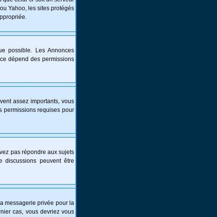
 ou Yahoo, les sites protégés
appropriée.
que possible. Les Annonces
nce dépend des permissions
vent assez importants, vous
es permissions requises pour
ouvez pas répondre aux sujets
e discussions peuvent être
é la messagerie privée pour la
nier cas, vous devriez vous