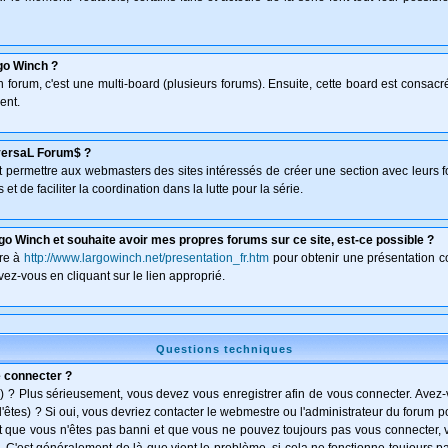
go Winch ?
un forum, c'est une multi-board (plusieurs forums). Ensuite, cette board est consa
ent.
versaL Forum$ ?
isant permettre aux webmasters des sites intéressés de créer une section avec leurs 
et de faciliter la coordination dans la lutte pour la série.
go Winch et souhaite avoir mes propres forums sur ce site, est-ce possible ?
dre à
http://www.largowinch.net/presentation_fr.htm
pour obtenir une présentation co
vez-vous en cliquant sur le lien approprié.
Questions techniques
e connecter ?
) ? Plus sérieusement, vous devez vous enregistrer afin de vous connecter. Avez
l'êtes) ? Si oui, vous devriez contacter le webmestre ou l'administrateur du forum po
t que vous n'êtes pas banni et que vous ne pouvez toujours pas vous connecter, vé