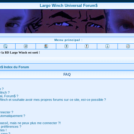
Largo Winch Universal Forum$
Menu principal :
 la BD Largo Winch est sorti !
m$ Index du Forum
FAQ
n ?
Winch ?
saL Forum$ ?
inch et souhaite avoir mes propres forums sur ce site, est-ce possible ?
nnecter ?
automatiquement ?
 passé, mais ne peux plus me connecter ?!
 préférences ?
tes !
 rang ?