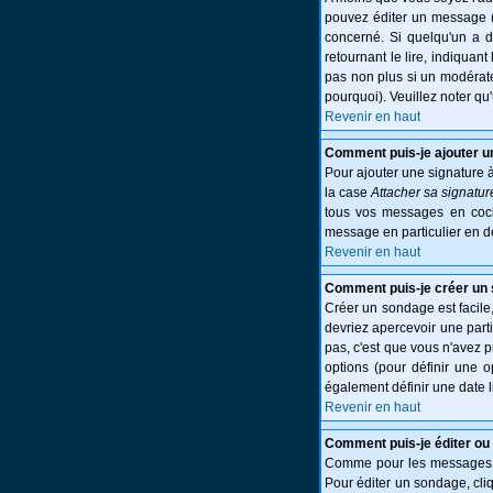
pouvez éditer un message (p
concerné. Si quelqu'un a 
retournant le lire, indiquant
pas non plus si un modérate
pourquoi). Veuillez noter q
Revenir en haut
Comment puis-je ajouter 
Pour ajouter une signature 
la case
Attacher sa signatur
tous vos messages en cocha
message en particulier en d
Revenir en haut
Comment puis-je créer un
Créer un sondage est facile,
devriez apercevoir une part
pas, c'est que vous n'avez 
options (pour définir une 
également définir une date l
Revenir en haut
Comment puis-je éditer ou
Comme pour les messages, l
Pour éditer un sondage, cliq