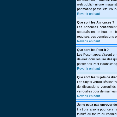
web public), ni une image st
par mot de passe, etc. Pour 
Revenir en haut
Que sont les Annonces ?
Les Annonces contiennent 
apparaîssent en haut de c
requises, ces permissions so
Revenir en haut
Que sont les Post-it ?
Les Post-it apparaîssent e
devriez donc les lire dès q
poster des Post-it dans cha
Revenir en haut
Que sont les Sujets de dis
Les Sujets verrouillés sont 
de discussions verrouillé
verrouillés pour de maintes 
Revenir en haut
Je ne peux pas envoyer de
Il y trois raisons pour cela 
totalité du forum ou l'adm