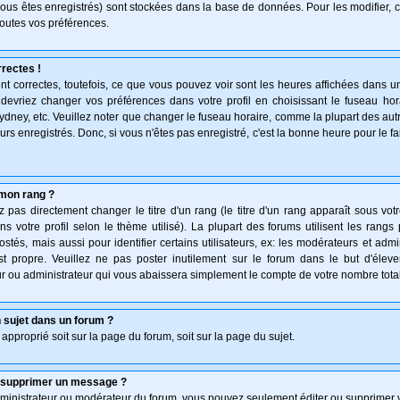
vous êtes enregistrés) sont stockées dans la base de données. Pour les modifier, c
outes vos préférences.
rectes !
t correctes, toutefois, ce que vous pouvez voir sont les heures affichées dans un
s devriez changer vos préférences dans votre profil en choisissant le fuseau hor
ydney, etc. Veuillez noter que changer le fuseau horaire, comme la plupart des au
teurs enregistrés. Donc, si vous n'êtes pas enregistré, c'est la bonne heure pour le f
mon rang ?
pas directement changer le titre d'un rang (le titre d'un rang apparaît sous votr
ns votre profil selon le thème utilisé). La plupart des forums utilisent les rang
és, mais aussi pour identifier certains utilisateurs, ex: les modérateurs et admi
st propre. Veuillez ne pas poster inutilement sur le forum dans le but d'élev
 ou administrateur qui vous abaissera simplement le compte de votre nombre tot
 sujet dans un forum ?
 approprié soit sur la page du forum, soit sur la page du sujet.
u supprimer un message ?
dministrateur ou modérateur du forum, vous pouvez seulement éditer ou supprimer