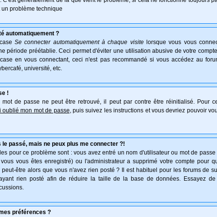
e. C'est généralement de là que vient le problème, si cela ne fonctionne toujours pa
ait un problème technique
té automatiquement ?
 case
Se connecter automatiquement à chaque visite
lorsque vous vous connec
 période préétablie. Ceci permet d'éviter une utilisation abusive de votre compte
 case en vous connectant, ceci n'est pas recommandé si vous accédez au forum
ybercafé, université, etc.
se !
mot de passe ne peut être retrouvé, il peut par contre être réinitialisé. Pour ce
ai oublié mon mot de passe
, puis suivez les instructions et vous devriez pouvoir v
 le passé, mais ne peux plus me connecter ?!
es pour ce problème sont : vous avez entré un nom d'utilisateur ou mot de passe in
vous vous êtes enregistré) ou l'administrateur a supprimé votre compte pour q
, peut-être alors que vous n'avez rien posté ? Il est habituel pour les forums de 
'ayant rien posté afin de réduire la taille de la base de données. Essayez de
cussions.
mes préférences ?