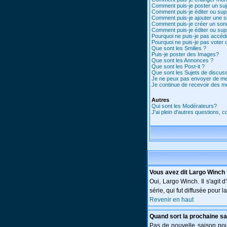
Comment puis-je poster un suj
Comment puis-je éditer ou su
Comment puis-je ajouter une 
Comment puis-je créer un son
Comment puis-je éditer ou su
Pourquoi ne puis-je pas accéd
Pourquoi ne puis-je pas voter
Que sont les Smilies ?
Puis-je poster des Images?
Que sont les Annonces ?
Que sont les Post-it ?
Que sont les Sujets de discuss
Je ne peux pas envoyer de me
Je continue de recevoir des m
Autres
Qui sont les Modérateurs?
J'ai plein d'autres questions, 
Vous avez dit Largo Winch
Oui, Largo Winch. Il s'agi
série, qui fut diffusée pour
Revenir en haut
Quand sort la prochaine sa
Pas de nouvelle saison pour 