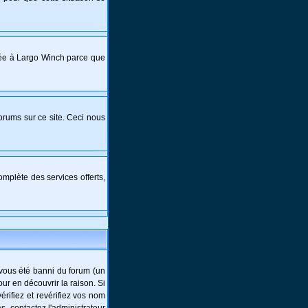
crée à Largo Winch parce que
forums sur ce site. Ceci nous
mplète des services offerts,
-vous été banni du forum (un
ur en découvrir la raison. Si
rifiez et revérifiez vos nom