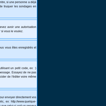
ntre, si une personne a déjà
s de truquer les sondages en
 devez avoir une autorisation
 si vous le voulez.
vous vous êtes enregistrés et
lisant un petit code, ex: :)
un message. Essayez de ne pas
écider de l'éditer voire même
pour envoyer directement vos
c, ex: http://www.quelque-
 que celui-ci soit un serveur