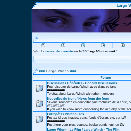
Largo W
Info
:
Le
nouveau documentaire
sur la BD Largo Winch est sorti !
###
Largo Winch
###
Forum
Discussions Générales / General Discussions
Pour discuter de Largo Winch avec d'autres fans
##########
To chat about Largo Winch with other members
Nouvelles du front / News from the front
Si vous souhaitez en connaître plus l'actualité de la série, bd
##########
If you wish to know more concerning the actuality of the se
Entrepôts / Warehouses
Postez ici vos images, sons, fonds d'écran, etc. sur LW
##########
Post here your pics, sounds, backgrounds, etc. on LW
Largo Winch - Le Film / Largo Winch - The Film