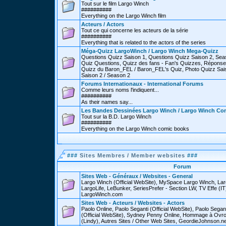
Tout sur le film Largo Winch
##########
Everything on the Largo Winch film
Acteurs / Actors
Tout ce qui concerne les acteurs de la série
##########
Everything that is related to the actors of the series
Méga-Quizz LargoWinch / Largo Winch Mega-Quizz
Questions Quizz Saison 1, Questions Quizz Saison 2, Sea
Quiz Questions, Quizz des fans - Fan's Quizzes, Réponse
Quizz du Baron_FEL / Baron_FEL's Quiz, Photo Quizz Sais
Saison 2 / Season 2
Forums Internationaux - International Forums
Comme leurs noms l'indiquent...
##########
As their names say...
Les Bandes Dessinées Largo Winch / Largo Winch Co
Tout sur la B.D. Largo Winch
##########
Everything on the Largo Winch comic books
###
Sites Membres / Member websites
###
Forum
Sites Web - Généraux / Websites - General
Largo Winch (Official WebSite), MySpace Largo Winch, L
LargoLife, LeBunker, SeriesPrefer - Section LW, TV Effe (IT
LargoWinch.com
Sites Web - Acteurs / Websites - Actors
Paolo Online, Paolo Seganti (Official WebSite), Paolo Sega
(Official WebSite), Sydney Penny Online, Hommage à Ovr
(Lindy), Autres Sites / Other Web Sites, GeordieJohnson.ne