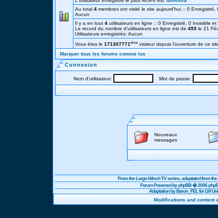
L'utilisateur enregistré le plus récent est
Tam04xa
Au total
4
membres ont visité le site aujourd'hui :: 0 Enregistré, 0
Aucun
Il y a en tout
4
utilisateurs en ligne :: 0 Enregistré, 0 Invisible e
Le record du nombre d'utilisateurs en ligne est de
493
le 21 Fé
Utilisateurs enregistrés: Aucun
éme
Vous étes le
171307771
visiteur depuis l'ouverture de ce sit
Marquer tous les forums comme lus
Connexion
Nom d'utilisateur:
Mot de passe:
Nouveaux
messages
From the
Largo Winch
TV series, adaptated from t
Forum Powered by
phpBB
� 2006 phpBB
Adaptation by Baron_FEL for LW U
Modifications and content