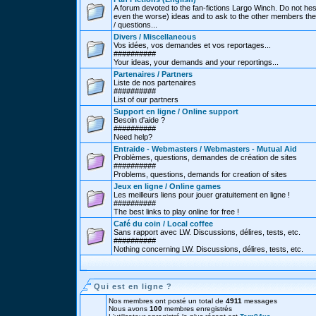
A forum devoted to the fan-fictions Largo Winch. Do not hes
even the worse) ideas and to ask to the other members thei
/ questions...
Divers / Miscellaneous
Vos idées, vos demandes et vos reportages...
##########
Your ideas, your demands and your reportings...
Partenaires / Partners
Liste de nos partenaires
##########
List of our partners
Support en ligne / Online support
Besoin d'aide ?
##########
Need help?
Entraide - Webmasters / Webmasters - Mutual Aid
Problèmes, questions, demandes de création de sites
##########
Problems, questions, demands for creation of sites
Jeux en ligne / Online games
Les meilleurs liens pour jouer gratuitement en ligne !
##########
The best links to play online for free !
Café du coin / Local coffee
Sans rapport avec LW. Discussions, délires, tests, etc.
##########
Nothing concerning LW. Discussions, délires, tests, etc.
Qui est en ligne ?
Nos membres ont posté un total de
4911
messages
Nous avons
100
membres enregistrés