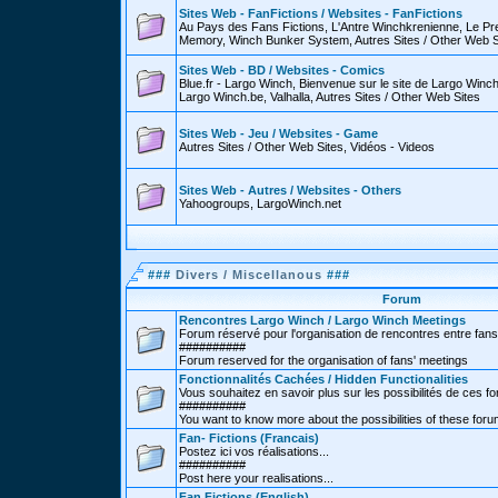
Sites Web - FanFictions / Websites - FanFictions
Au Pays des Fans Fictions, L'Antre Winchkrenienne, Le P
Memory, Winch Bunker System, Autres Sites / Other Web S
Sites Web - BD / Websites - Comics
Blue.fr - Largo Winch, Bienvenue sur le site de Largo Win
Largo Winch.be, Valhalla, Autres Sites / Other Web Sites
Sites Web - Jeu / Websites - Game
Autres Sites / Other Web Sites, Vidéos - Videos
Sites Web - Autres / Websites - Others
Yahoogroups, LargoWinch.net
###
Divers / Miscellanous
###
Forum
Rencontres Largo Winch / Largo Winch Meetings
Forum réservé pour l'organisation de rencontres entre fans
##########
Forum reserved for the organisation of fans' meetings
Fonctionnalités Cachées / Hidden Functionalities
Vous souhaitez en savoir plus sur les possibilités de ces f
##########
You want to know more about the possibilities of these for
Fan- Fictions (Francais)
Postez ici vos réalisations...
##########
Post here your realisations...
Fan Fictions (English)