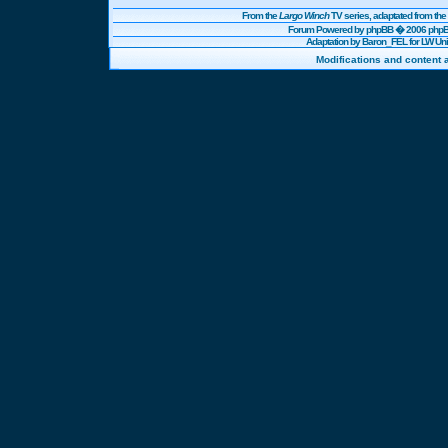
From the
Largo Winch
TV series, adaptated from t
Forum Powered by
phpBB
� 2006 phpBB
Adaptation by Baron_FEL for LW U
Modifications and content