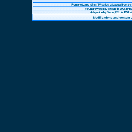
From the
Largo Winch
TV series, adaptated from t
Forum Powered by
phpBB
� 2006 phpBB
Adaptation by Baron_FEL for LW U
Modifications and content