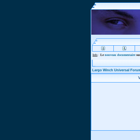
Info
:
Le
nouveau documentaire
sur
Largo Winch Universal Foru
V