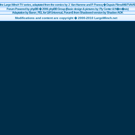
the
Largo Winch
TV series, adaptated from the comics by J. Van Hamme and P. Francq �
Dupuis
Films/
M6
/TVA/AT
Forum Powered by
phpBB
� 2006 phpBB Group (Basic design & pictures by: Fly Center & N�m�sis)
Adaptation by Baron_FEL for LW UniversaL Forum$ from Shadowed version by Shadow AOK
Modifications and content are copyright � 2000-2010 LargoWinch.net