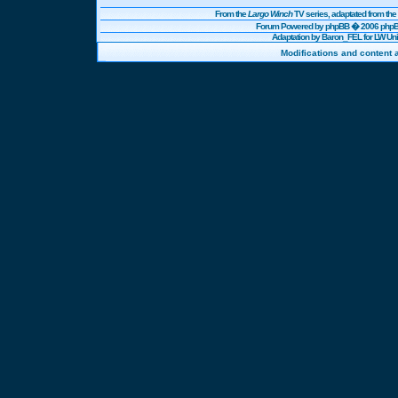
From the
Largo Winch
TV series, adaptated from t
Forum Powered by
phpBB
� 2006 phpBB
Adaptation by Baron_FEL for LW U
Modifications and content