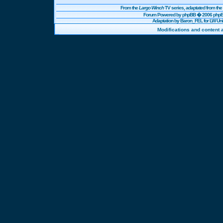
From the
Largo Winch
TV series, adaptated from t
Forum Powered by
phpBB
� 2006 phpBB
Adaptation by Baron_FEL for LW U
Modifications and content