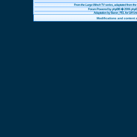
From the
Largo Winch
TV series, adaptated from t
Forum Powered by
phpBB
� 2006 phpBB
Adaptation by Baron_FEL for LW U
Modifications and content