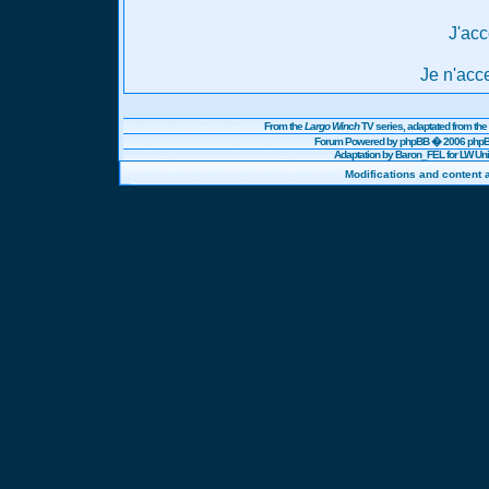
J'acc
Je n'acc
From the
Largo Winch
TV series, adaptated from t
Forum Powered by
phpBB
� 2006 phpBB
Adaptation by Baron_FEL for LW U
Modifications and content