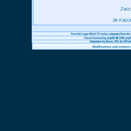
J'acc
Je n'acc
From the
Largo Winch
TV series, adaptated from t
Forum Powered by
phpBB
� 2006 phpBB
Adaptation by Baron_FEL for LW U
Modifications and content