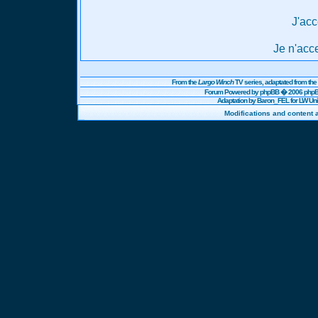
J'acc
Je n'acc
From the
Largo Winch
TV series, adaptated from t
Forum Powered by
phpBB
� 2006 phpBB
Adaptation by Baron_FEL for LW U
Modifications and content