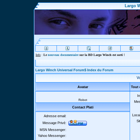
Largo W
Info
:
Le
nouveau documentaire
sur la BD Largo Winch est sorti !
Largo Winch Universal Forum$ Index du Forum
Vo
Avatar
Tout 
In
Robot
Mes
Contact Plati
Local
Adresse email:
Si
Message Privé:
MSN Messenger:
Yahoo Messenger: