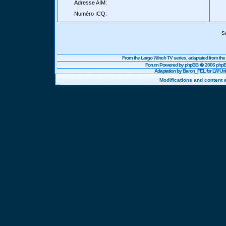
Adresse AIM:
Numéro ICQ:
S
From the
Largo Winch
TV series, adaptated from t
Forum Powered by
phpBB
� 2006 phpBB
Adaptation by Baron_FEL for LW U
Modifications and content