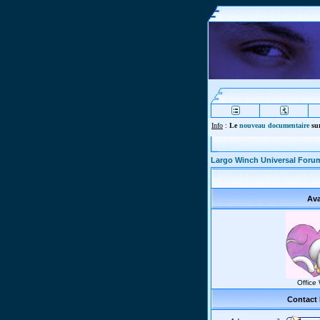
Info
:
Le
nouveau documentaire
sur
Largo Winch Universal Foru
Ava
Office
Contact