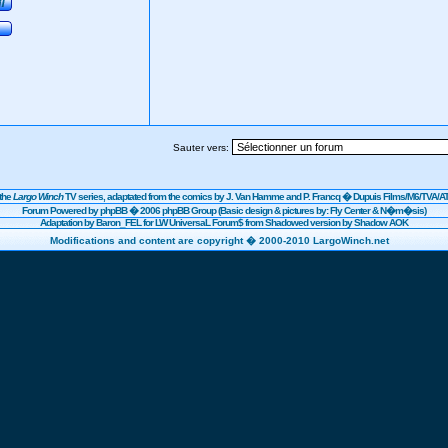
Sauter vers:
the
Largo Winch
TV series, adaptated from the comics by J. Van Hamme and P. Francq �
Dupuis
Films/
M6
/TVA/AT
Forum Powered by
phpBB
� 2006 phpBB Group (Basic design & pictures by: Fly Center & N�m�sis)
Adaptation by Baron_FEL for LW UniversaL Forum$ from Shadowed version by Shadow AOK
Modifications and content are copyright � 2000-2010 LargoWinch.net