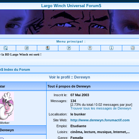
Largo Winch Universal Forum$
Menu principal :
 la BD Largo Winch est sorti !
m$ Index du Forum
Voir le profil :: Derewyn
tar
Tout é propos de Derewyn
Inscrit le:
07 Mai 2003
Messages:
134
[2.73% du total / 0.02 messages par jour]
Trouver tous les messages de Derewyn
Localisation:
le bunker
Site Web:
http://www.derewyn.forumactif.com
 Worker
Emploi:
Etudiante
 Derewyn
Loisirs:
cinéma, lecture, musique, Internet,...
Genre:
Femelle