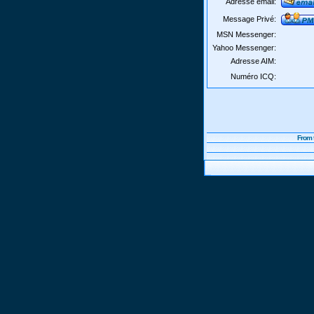
Adresse email:
Message Privé:
MSN Messenger:
Yahoo Messenger:
Adresse AIM:
Numéro ICQ:
From 