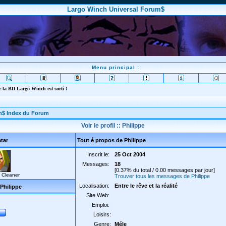
Largo Winch Universal Forum$
Menu principal :
 la BD Largo Winch est sorti !
m$ Index du Forum
Voir le profil :: Philippe
tar
Tout é propos de Philippe
Inscrit le:
25 Oct 2004
Messages:
18
[0.37% du total / 0.00 messages par jour]
 Cleaner
Trouver tous les messages de Philippe
Localisation:
Entre le rêve et la réalité
Philippe
Site Web:
Emploi:
Loisirs:
Genre:
Méle