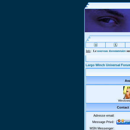
Info
:
Le
nouveau documentaire
sur
Largo Winch Universal Foru
Ava
Windows
Contact 
Adresse email:
Message Privé:
MSN Messenger: