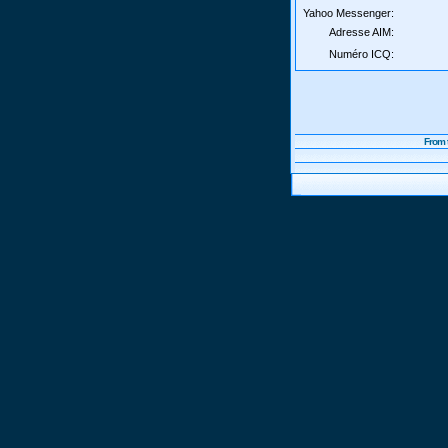
Yahoo Messenger:
Adresse AIM:
Numéro ICQ:
From 