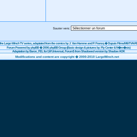
Sauter vers:
the
Largo Winch
TV series, adaptated from the comics by J. Van Hamme and P. Francq �
Dupuis
Films/
M6
/TVA/AT
Forum Powered by
phpBB
� 2006 phpBB Group (Basic design & pictures by: Fly Center & N�m�sis)
Adaptation by Baron_FEL for LW UniversaL Forum$ from Shadowed version by Shadow AOK
Modifications and content are copyright � 2000-2010 LargoWinch.net