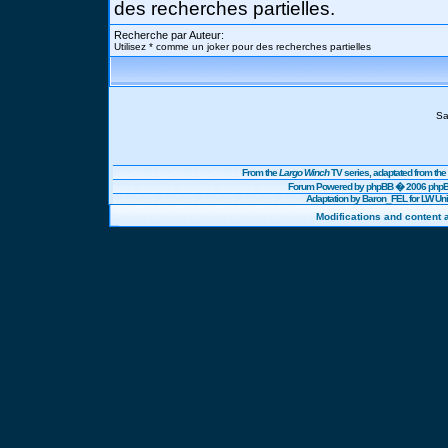
des recherches partielles.
Recherche par Auteur:
Utilisez * comme un joker pour des recherches partielles
Sa
From the
Largo Winch
TV series, adaptated from t
Forum Powered by
phpBB
� 2006 phpBB
Adaptation by Baron_FEL for LW U
Modifications and content