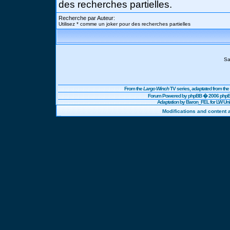
des recherches partielles.
Recherche par Auteur:
Utilisez * comme un joker pour des recherches partielles
Sa
From the
Largo Winch
TV series, adaptated from t
Forum Powered by
phpBB
� 2006 phpBB
Adaptation by Baron_FEL for LW U
Modifications and content