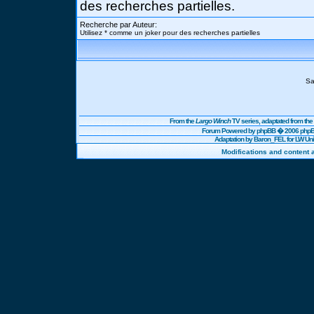
des recherches partielles.
Recherche par Auteur:
Utilisez * comme un joker pour des recherches partielles
Sa
From the
Largo Winch
TV series, adaptated from t
Forum Powered by
phpBB
� 2006 phpBB
Adaptation by Baron_FEL for LW U
Modifications and content