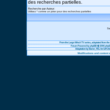
des recherches partielles.
Recherche par Auteur:
Utilisez * comme un joker pour des recherches partielles
Sa
From the
Largo Winch
TV series, adaptated from t
Forum Powered by
phpBB
� 2006 phpBB
Adaptation by Baron_FEL for LW U
Modifications and content