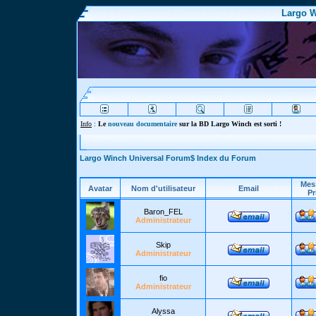
Largo W
Info
:
Le
nouveau documentaire
sur la BD Largo Winch est sorti !
Largo Winch Universal Forum$ Index du Forum
Mes
Avatar
Nom d'utilisateur
Email
Pr
Baron_FEL
Administrateur
Skip
Administrateur
fio
Administrateur
Alyssa