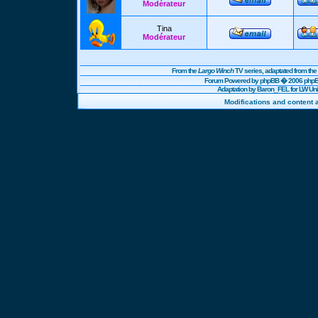
Modérateur
Tina
Modérateur
From the
Largo Winch
TV series, adaptated from t
Forum Powered by
phpBB
� 2006 phpBB
Adaptation by Baron_FEL for LW U
Modifications and content